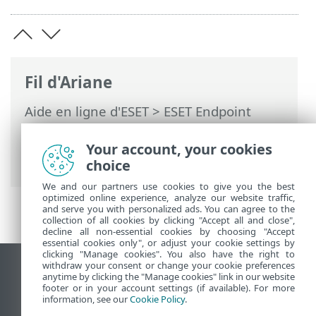
Fil d'Ariane
Aide en ligne d'ESET
>
ESET Endpoint
Antivirus for macOS
>
Installation
>
Activer votre produit > Activation à
Your account, your cookies
distance
choice
We and our partners use cookies to give you the best
optimized online experience, analyze our website traffic,
and serve you with personalized ads. You can agree to the
collection of all cookies by clicking "Accept all and close",
decline all non-essential cookies by choosing "Accept
essential cookies only", or adjust your cookie settings by
clicking "Manage cookies". You also have the right to
withdraw your consent or change your cookie preferences
Afficher le site pour ordinateur de bureau
anytime by clicking the "Manage cookies" link in our website
footer or in your account settings (if available). For more
End of Life
information, see our
Cookie Policy
.
Base de connaissances ESET