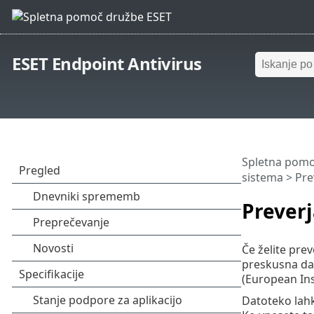
ESET Endpoint Antivirus
Spletna pomo
sistema
> Pre
Preverj
Če želite pre
preskusna dat
(European Ins
Datoteko lah