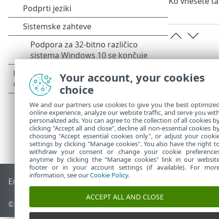
Ko vnesete ta 
Your account, your cookies
choice
We and our partners use cookies to give you the best optimize
online experience, analyze our website traffic, and serve you wit
personalized ads. You can agree to the collection of all cookies b
clicking "Accept all and close", decline all non-essential cookies b
choosing "Accept essential cookies only", or adjust your cooki
settings by clicking "Manage cookies". You also have the right t
withdraw your consent or change your cookie preference
anytime by clicking the "Manage cookies" link in our websit
footer or in your account settings (if available). For mor
information, see our
Cookie Policy
.
End of Life
Zbirka znanja družbe ESET
Forum družbe ESET
ACCEPT ALL AND CLOSE
© 1992 - 2026 ESET, spol. s r. o. – Vse pravice pridržane.