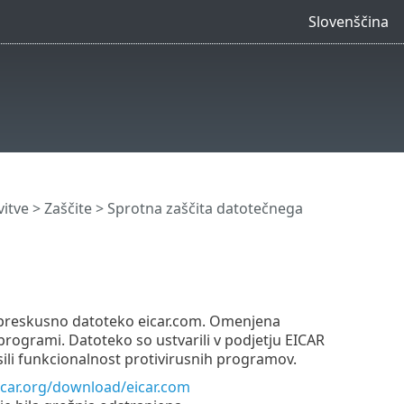
Slovenščina
itve
>
Zaščite
>
Sprotna zaščita datotečnega
ite preskusno datoteko eicar.com. Omenjena
programi. Datoteko so ustvarili v podjetju EICAR
sili funkcionalnost protivirusnih programov.
icar.org/download/eicar.com