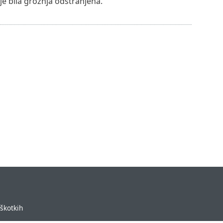
je bila grožnja odstranjena.
iškotkih