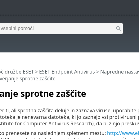
č družbe ESET
>
ESET Endpoint Antivirus
>
Napredne nastav
verjanje sprotne zaščite
anje sprotne zaščite
veriti, ali sprotna zaščita deluje in zaznava viruse, uporab
oteka je nenevarna datoteka, ki jo zaznajo vsi protivirusni 
titute for Computer Antivirus Research), da bi z njo presku
ko prenesete na naslednjem spletnem mestu:
http://www.e