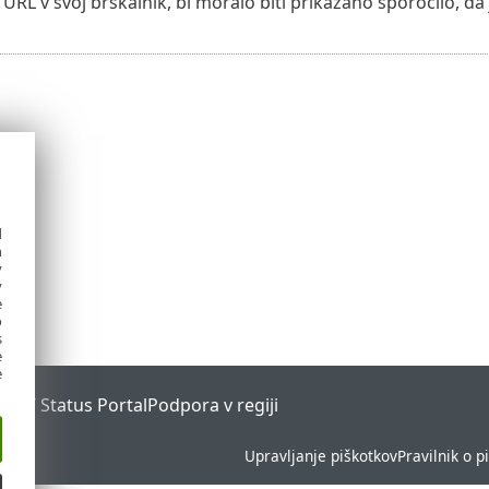
URL v svoj brskalnik, bi moralo biti prikazano sporočilo, da 
d
h
y
y
e
o
s
e
e
ESET Status Portal
Podpora v regiji
Upravljanje piškotkov
Pravilnik o p