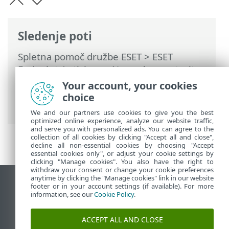
Sledenje poti
Spletna pomoč družbe ESET
>
ESET
Endpoint Antivirus
>
Napredne nastavitve
>
Zaščite
>
HIPS – Sistem za
Your account, your cookies
preprečevanje vdorov v gostitelju
>
choice
Napredne nastavitve HIPS
We and our partners use cookies to give you the best
optimized online experience, analyze our website traffic,
and serve you with personalized ads. You can agree to the
collection of all cookies by clicking "Accept all and close",
decline all non-essential cookies by choosing "Accept
essential cookies only", or adjust your cookie settings by
clicking "Manage cookies". You also have the right to
withdraw your consent or change your cookie preferences
anytime by clicking the "Manage cookies" link in our website
Prikaz mesta na namizju
footer or in your account settings (if available). For more
information, see our
Cookie Policy
.
End of Life
Zbirka znanja družbe ESET
ACCEPT ALL AND CLOSE
Forum družbe ESET