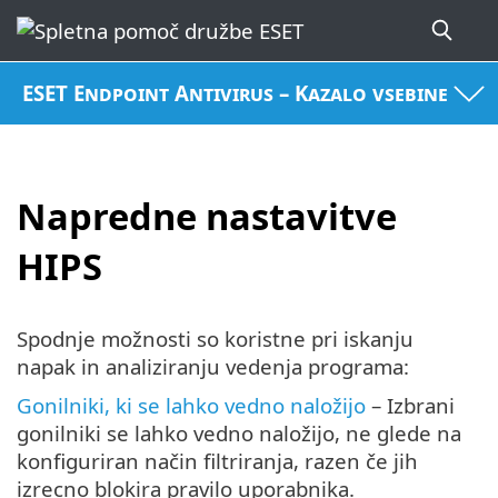
ESET Endpoint Antivirus – Kazalo vsebine
Napredne nastavitve
HIPS
Spodnje možnosti so koristne pri iskanju
napak in analiziranju vedenja programa:
Gonilniki, ki se lahko vedno naložijo
– Izbrani
gonilniki se lahko vedno naložijo, ne glede na
konfiguriran način filtriranja, razen če jih
izrecno blokira pravilo uporabnika.