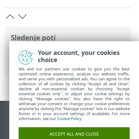
Sledenje poti
Spletna pomoč družbe ESET
>
ESET
Your account, your cookies
Endpoint Antivirus
>
Napredne nastavitve
choice
>
Pregledi
> Pregled naprave
We and our partners use cookies to give you the best
optimized online experience, analyze our website traffic,
and serve you with personalized ads. You can agree to the
collection of all cookies by clicking "Accept all and close",
decline all non-essential cookies by choosing "Accept
essential cookies only", or adjust your cookie settings by
clicking "Manage cookies". You also have the right to
withdraw your consent or change your cookie preferences
anytime by clicking the "Manage cookies" link in our website
Prikaz mesta na namizju
footer or in your account settings (if available). For more
information, see our
Cookie Policy
.
End of Life
Zbirka znanja družbe ESET
ACCEPT ALL AND CLOSE
Forum družbe ESET