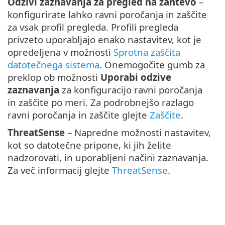
Odzivi zaznavanja za pregled na zahtevo
–
konfigurirate lahko ravni poročanja in zaščite
za vsak profil pregleda. Profili pregleda
privzeto uporabljajo enako nastavitev, kot je
opredeljena v možnosti
Sprotna zaščita
datotečnega sistema
. Onemogočite gumb za
preklop ob možnosti
Uporabi odzive
zaznavanja
za konfiguracijo ravni poročanja
in zaščite po meri. Za podrobnejšo razlago
ravni poročanja in zaščite glejte
Zaščite
.
ThreatSense
– Napredne možnosti nastavitev,
kot so datotečne pripone, ki jih želite
nadzorovati, in uporabljeni načini zaznavanja.
Za več informacij glejte
ThreatSense
.