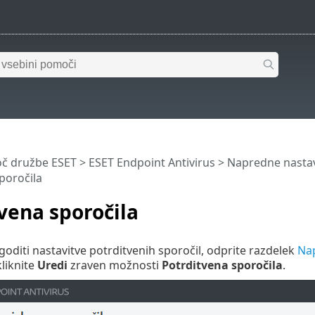
č družbe ESET
>
ESET Endpoint Antivirus
>
Napredne nastav
poročila
vena sporočila
agoditi nastavitve potrditvenih sporočil, odprite razdelek
Nap
kliknite
Uredi
zraven možnosti
Potrditvena sporočila
.