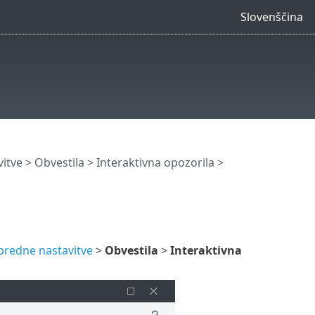
Slovenščina
itve
>
Obvestila
>
Interaktivna opozorila
>
redne nastavitve
>
Obvestila
>
Interaktivna