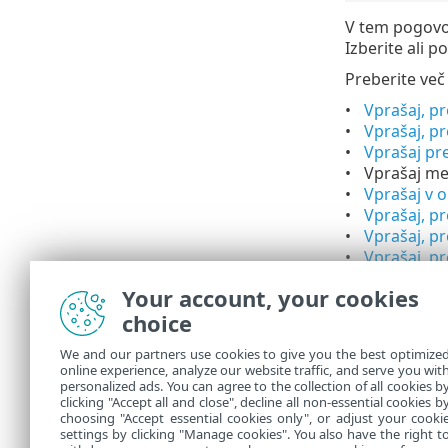
V tem pogovo
Izberite ali 
Preberite več 
Vprašaj, p
Vprašaj, p
Vprašaj pr
Vprašaj me
Vprašaj v 
Vprašaj, pr
Vprašaj, pr
Vprašaj, pr
Vprašaj pre
Your account, your cookies
Vprašaj, p
choice
Vprašaj pre
Vprašaj, p
We and our partners use cookies to give you the best optimize
Prikaži po
online experience, analyze our website traffic, and serve you wit
Prikaži po
personalized ads. You can agree to the collection of all cookies b
Prikaži po
clicking "Accept all and close", decline all non-essential cookies b
choosing "Accept essential cookies only", or adjust your cooki
settings by clicking "Manage cookies". You also have the right t