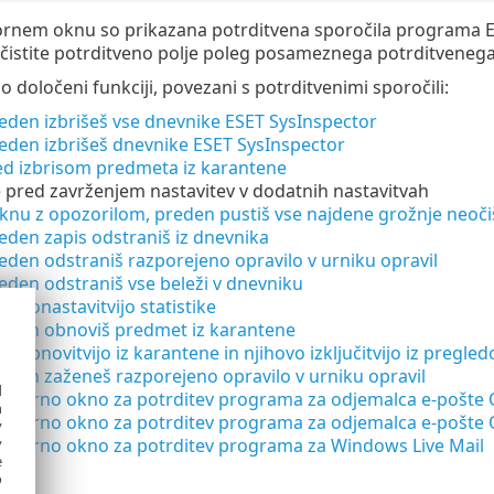
rnem oknu so prikazana potrditvena sporočila programa ESE
počistite potrditveno polje poleg posameznega potrditvenega
o določeni funkciji, povezani s potrditvenimi sporočili:
reden izbrišeš vse dnevnike ESET SysInspector
reden izbrišeš dnevnike ESET SysInspector
ed izbrisom predmeta iz karantene
 pred zavrženjem nastavitev v dodatnih nastavitvah
oknu z opozorilom, preden pustiš vse najdene grožnje neoč
eden zapis odstraniš iz dnevnika
eden odstraniš razporejeno opravilo v urniku opravil
eden odstraniš vse beleži v dnevniku
d ponastavitvijo statistike
reden obnoviš predmet iz karantene
d obnovitvijo iz karantene in njihovo izključitvijo iz pregle
reden zaženeš razporejeno opravilo v urniku opravil
d
govorno okno za potrditev programa za odjemalca e-pošte 
h
govorno okno za potrditev programa za odjemalca e-pošte
y
govorno okno za potrditev programa za Windows Live Mail
y
e
o