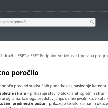
č družbe ESET
>
ESET Endpoint Antivirus
>
Uporaba program
no poročilo
mogoča pregled statističnih podatkov za naslednje kategorij
spletne strani
– prikazuje število blokiranih spletnih stra
programa, lažnega predstavljanja, usmerjevalnika, v katerega
kuženi predmeti e-pošte
– prikazuje število zaznanih okuž