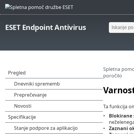
ESET Endpoint Antivirus
Spletna pomo
poročilo
Varnost
Ta funkcija o
Blokirane 
neželenega 
Zaznani o