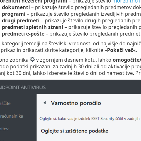
orebitni neželeni programi
– prikazuje število
morebitno 
i dokumenti
– prikazuje število pregledanih predmetov d
i programi
– prikazuje število pregledanih izvedljivih predm
 drugi predmeti
– prikazuje število drugih pregledanih pr
 predmeti spletnih strani
– prikazuje število pregledanih 
 predmeti e-pošte
– prikazuje število pregledanih predmeto
 kategorij temelji na številski vrednosti od najvišje do najni
i prikaz in prikazati skrite kategorije, kliknite »
Pokaži več
«.
kono zobnika
v zgornjem desnem kotu, lahko
omogočite/
bodo podatki prikazani za zadnjih 30 dni ali od aktivacije pr
 kot 30 dni, lahko izberete le število dni od namestitve. Pr