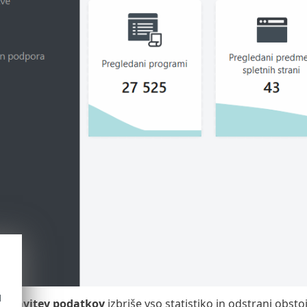
d
astavitev podatkov
izbriše vso statistiko in odstrani obst