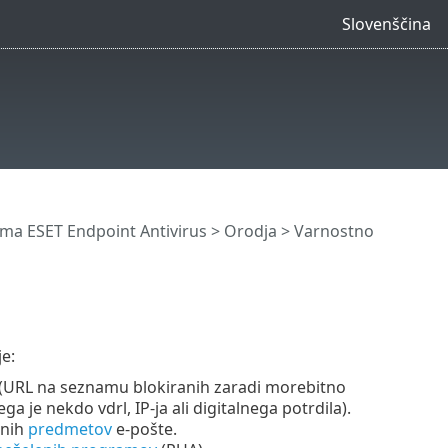
Slovenščina
a ESET Endpoint Antivirus
>
Orodja
> Varnostno
e:
ni (URL na seznamu blokiranih zaradi morebitno
 je nekdo vdrl, IP-ja ali digitalnega potrdila).
enih
predmetov
e-pošte.