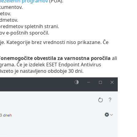
neželenih programov
(PUA).
okumentov.
etov.
edmetov.
predmetov spletnih strani.
v e-poštnih sporočil.
žje. Kategorije brez vrednosti niso prikazane. Če
onemogočite obvestila za varnostna poročila
ali
ograma. Če je izdelek ESET Endpoint Antivirus
ivzeto je nastavljeno obdobje 30 dni.