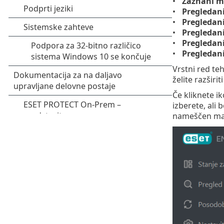
Zaznani m
Pregledan
Pregledan
Pregledani
Pregledani
Pregledani
Vrstni red teh
želite razširit
Če kliknete i
izberete, ali 
nameščen manj