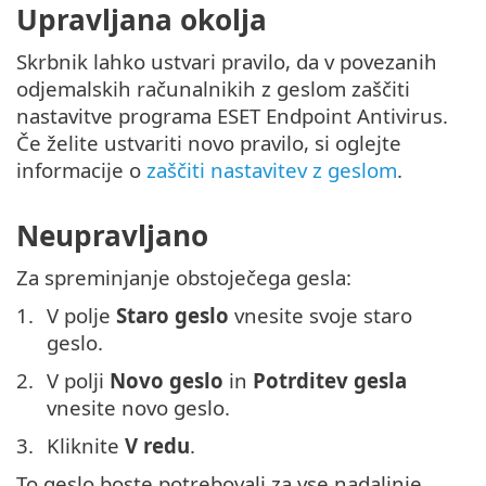
Upravljana okolja
Skrbnik lahko ustvari pravilo, da v povezanih
odjemalskih računalnikih z geslom zaščiti
nastavitve programa ESET Endpoint Antivirus.
Če želite ustvariti novo pravilo, si oglejte
informacije o
zaščiti nastavitev z geslom
.
Neupravljano
Za spreminjanje obstoječega gesla:
V polje
Staro geslo
vnesite svoje staro
geslo.
V polji
Novo geslo
in
Potrditev gesla
vnesite novo geslo.
Kliknite
V redu
.
To geslo boste potrebovali za vse nadaljnje