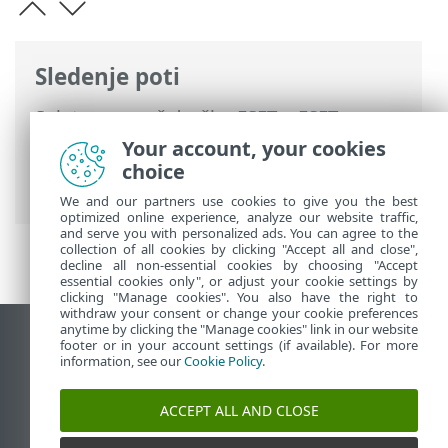
Sledenje poti
Spletna pomoč družbe ESET
>
ESET
Endpoint Antivirus
>
Napredne nastavitve
Your account, your cookies
>
Uporabniški vmesnik
>
Nastavitve
choice
dostopa
> Geslo za napredne nastavitve
We and our partners use cookies to give you the best
optimized online experience, analyze our website traffic,
and serve you with personalized ads. You can agree to the
collection of all cookies by clicking "Accept all and close",
decline all non-essential cookies by choosing "Accept
essential cookies only", or adjust your cookie settings by
clicking "Manage cookies". You also have the right to
withdraw your consent or change your cookie preferences
anytime by clicking the "Manage cookies" link in our website
Prikaz mesta na namizju
footer or in your account settings (if available). For more
information, see our
Cookie Policy
.
End of Life
Zbirka znanja družbe ESET
ACCEPT ALL AND CLOSE
Forum družbe ESET
ESET Status Portal