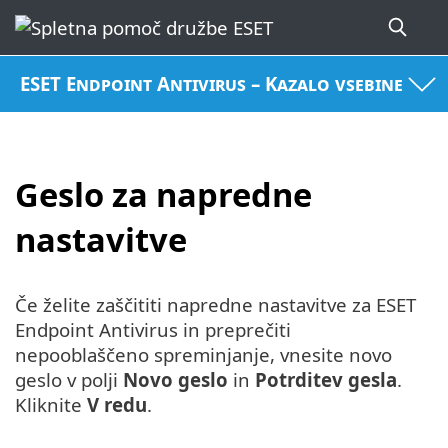
ESET Endpoint Antivirus – Kazalo vsebine
Geslo za napredne
nastavitve
Če želite zaščititi napredne nastavitve za ESET
Endpoint Antivirus in preprečiti
nepooblaščeno spreminjanje, vnesite novo
geslo v polji
Novo geslo
in
Potrditev gesla
.
Kliknite
V redu
.