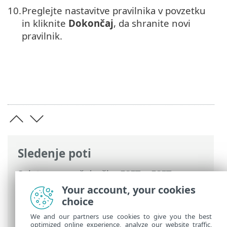
Preglejte nastavitve pravilnika v povzetku
in kliknite
Dokončaj
, da shranite novi
pravilnik.
Sledenje poti
Spletna pomoč družbe ESET
>
ESET
Endpoint Antivirus
>
Dokumentacija za
Your account, your cookies
na daljavo upravljane delovne postaje
>
choice
Zaščita nastavitev z geslom
We and our partners use cookies to give you the best
optimized online experience, analyze our website traffic,