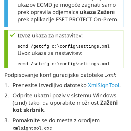
ukazov ECMD je mogoče zagnati samo
prek opravila odjemalca
ukaza Zaženi
prek aplikacije ESET PROTECT On-Prem.
Izvoz ukaza za nastavitev:
ecmd /getcfg c:\config\settings.xml
Uvoz ukaza za nastavitev:
ecmd /setcfg c:\config\settings.xml
Podpisovanje konfiguracijske datoteke .
xml
:
Prenesite izvedljivo datoteko
XmlSignTool
.
Odprite ukazni poziv v sistemu Windows
(cmd) tako, da uporabite možnost
Zaženi
kot skrbnik
.
Pomaknite se do mesta z orodjem
xmlsigntool.exe