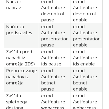
Nadzor
ecmd
ecmd
naprav
/setfeature
/setfeature
devcontrol
devcontrol
pause
enable
Način za
ecmd
ecmd
predstavitev
/setfeature
/setfeature
presentation
presentation
pause
enable
Zaščita pred
ecmd
ecmd
napadi iz
/setfeature
/setfeature
omrežja (IDS)
ids pause
ids enable
Preprečevanje
ecmd
ecmd
napadov iz
/setfeature
/setfeature
omrežja
botnet
botnet
pause
enable
Zaščita
ecmd
ecmd
spletnega
/setfeature
/setfeature
dostopa
webaccess
webaccess