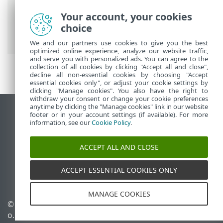
Spletna pomoč družbe ESET
>
ESET
Your account, your cookies
Endpoint Antivirus
>
Napredne nastavitve
choice
>
Uporabniški vmesnik
> ESET CMD
We and our partners use cookies to give you the best
optimized online experience, analyze our website traffic,
and serve you with personalized ads. You can agree to the
collection of all cookies by clicking "Accept all and close",
decline all non-essential cookies by choosing "Accept
essential cookies only", or adjust your cookie settings by
clicking "Manage cookies". You also have the right to
withdraw your consent or change your cookie preferences
anytime by clicking the "Manage cookies" link in our website
Prikaz mesta na namizju
footer or in your account settings (if available). For more
information, see our
Cookie Policy
.
End of Life
Zbirka znanja družbe ESET
ACCEPT ALL AND CLOSE
Forum družbe ESET
ESET Status Portal
ACCEPT ESSENTIAL COOKIES ONLY
Podpora v regiji
MANAGE COOKIES
© 1992 - 2026 ESET, spol. s r.
Upravljanje piškotkov
o. – Vse pravice pridržane.
Pravilnik o piškotkih