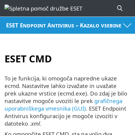
ESET Endpoint Antivirus – Kazalo vsebine
ESET CMD
To je funkcija, ki omogoča napredne ukaze
ecmd. Nastavitve lahko izvažate in uvažate
prek ukazne vrstice (ecmd.exe). Do zdaj je bilo
nastavitve mogoče uvoziti le prek
grafičnega
uporabniškega vmesnika (GUI)
. ESET Endpoint
Antivirus konfiguracijo je mogoče izvoziti v
datoteko .
xml
.
Ko omogočite ESET CMD, sta na voljo dva