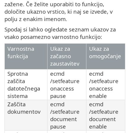
zažene. Če želite uporabiti to funkcijo,
določite ukazno vrstico, ki naj se izvede, v
polju z enakim imenom.
Spodaj si lahko ogledate seznam ukazov za
vsako posamezno varnostno funkcijo:
Varnostna
Ukaz za
Ukaz za
funkcija
začasno
omogočanje
zaustavitev
Sprotna
ecmd
ecmd
zaščita
/setfeature
/setfeature
datotečnega
onaccess
onaccess
sistema
pause
enable
Zaščita
ecmd
ecmd
dokumentov
/setfeature
/setfeature
document
document
pause
enable