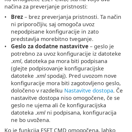
načina za preverjanje pristnosti:
Brez
– brez preverjanja pristnosti. Ta način
ni priporočljiv, saj omogoča uvoz
nepodpisane konfiguracije in zato
predstavlja morebitno tveganje.
Geslo za dodatne nastavitve
– geslo je
potrebno za uvoz konfiguracije iz datoteke
.
xml
, datoteka pa mora biti podpisana
(glejte podpisovanje konfiguracijske
datoteke .
xml
spodaj). Pred uvozom nove
konfiguracije mora biti zagotovljeno geslo,
določeno v razdelku
Nastavitve dostopa
. Če
nastavitve dostopa niso omogočene, če se
geslo ne ujema ali če konfiguracijska
datoteka .
xml
ni podpisana, konfiguracija
ne bo uvožena.
Ko je funkcija ESET CMD omogočena, lahko