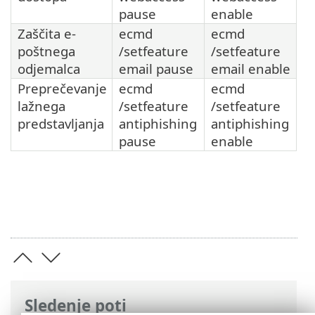
pause
enable
Zaščita e-
ecmd
ecmd
poštnega
/setfeature
/setfeature
odjemalca
email pause
email enable
Preprečevanje
ecmd
ecmd
lažnega
/setfeature
/setfeature
predstavljanja
antiphishing
antiphishing
pause
enable
Sledenje poti