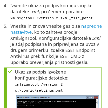
Izvedite ukaz za podpis konfiguracijske
datoteke .
xml
, pri čemer uporabite:
xmlsigntool /version 2 <xml_file_path>
Vnesite in znova vnesite geslo za
napredne
nastavitve
, ko to zahteva orodje
XmlSignTool. Konfiguracijska datoteka .
xml
je zdaj podpisana in pripravljena za uvoz v
drugem primerku izdelka ESET Endpoint
Antivirus prek funkcije ESET CMD z
uporabo preverjanja pristnosti gesla.
Ukaz za podpis izvožene
konfiguracijske datoteke:
xmlsigntool /version 2
c:\config\settings.xml