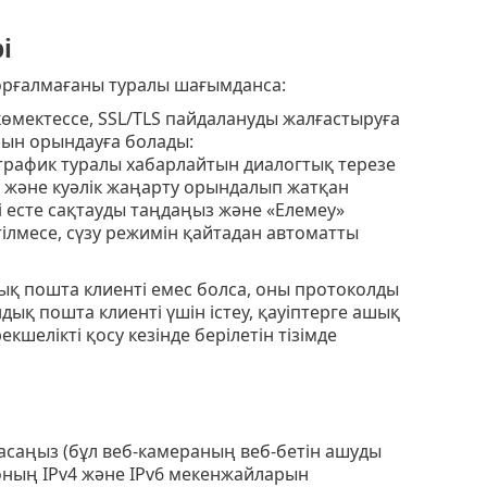
і
қорғалмағаны туралы шағымданса:
 көмектессе, SSL/TLS пайдалануды жалғастыруға
ын орындауға болады:
трафик туралы хабарлайтын диалогтық терезе
н және куәлік жаңарту орындалып жатқан
ті есте сақтауды таңдаңыз және «Елемеу»
тілмесе, сүзу режимін қайтадан автоматты
ық пошта клиенті емес болса, оны протоколды
ық пошта клиенті үшін істеу, қауіптерге ашық
шелікті қосу кезінде берілетін тізімде
асаңыз (бұл веб-камераның веб-бетін ашуды
 оның IPv4 және IPv6 мекенжайларын