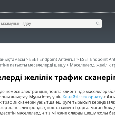
 анықтамасы
>
ESET Endpoint Antivirus
>
ESET Endpoint An
етіне қатысты мәселелерді шешу
> Мәселелерді желілік 
лерді желілік трафик сканер
де немесе электрондық пошта клиентінде мәселелер болс
соны анықтау. Мұны істеу үшін
Кеңейтілген орнату
>
Аны
ік трафик сканерін уақытша өшіруге тырысып көріңіз (а
зер және электрондық пошта клиенті қорғалмаған болады
здесетін мәселелердің тізімі және оларды шешу жолы бер