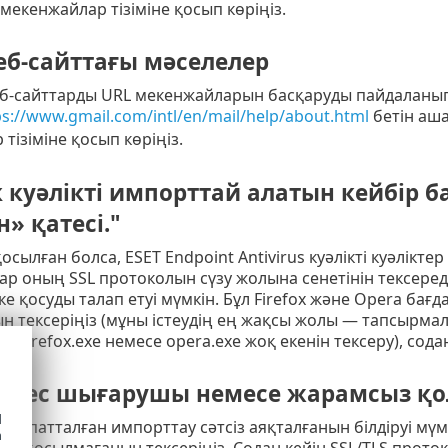
екенжайлар тізіміне қосып көріңіз.
еб-сайттағы мәселелер
 веб-сайттарды URL мекенжайларын басқаруды пайдаланы
ps://www.gmail.com/intl/en/mail/help/about.html
бетін аш
тізіміне қосып көріңіз.
к куәлікті импорттай алатын кейбір б
» қатесі."
 қосылған болса, ESET Endpoint Antivirus куәлікті куәлі
р оның SSL протоколын сүзу жолына сенетінін тексеред
ске қосуды талап етуі мүмкін. Бұл Firefox және Opera б
 тексеріңіз (мұны істеудің ең жақсы жолы — тапсырмал
 firefox.exe немесе opera.exe жоқ екенін тексеру), сода
 емес шығарушы немесе жарамсыз қо
d
 сипатталған импорттау сәтсіз аяқталғанын білдіруі мү
h
ке қосылмағанын тексеріңіз. Содан кейін SSL/TLS проток