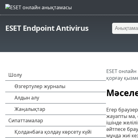
ESET Endpoint Antivirus
ESET онлайн
қорғау қызм
Мәселе
Егер браузер
жауапты ма, 
ішінде желіл
әйтпесе брау
мұнда жиі ке