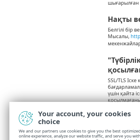
шығарылған м
Нақты в
Белгілі бір
Мысалы,
htt
мекенжайлар 
"Түбірлі
қосылған
SSL/TLS Іске
бағдарламала
үшін қайта і
қосылмағанын
қойындысында
Your account, your cookies
choice
Сенімді
We and our partners use cookies to give you the best optimize
Бұл жоғарыда
online experience, analyze our website traffic, and serve you wit
ешқайсысы іс