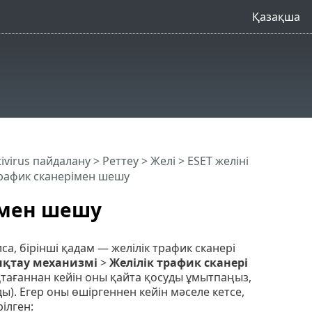
Қазақша
tivirus пайдалану
>
Реттеу
>
Желі
>
ESET желіні
трафик сканерімен шешу
імен шешу
а, бірінші қадам — желілік трафик сканері
қтау механизмі
>
Желілік трафик сканері
яқтағаннан кейін оны қайта қосуды ұмытпаңыз,
). Егер оны өшіргеннен кейін мәселе кетсе,
ілген: