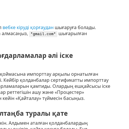
п
вебке кіруді қорғаудан
шығаруға болады.
а алмасаңыз,
шығарылған
*gmail.com*
ағдарламалар әлі іске
ктер қоймасына импорттау арқылы орнатылған
і. Кейбір қолданбалар сертификатты импорттау
ағдарламаларын қамтиды. Олардың ешқайсысы іске
ар реттегішін ашу және «Процестер»
н кейін «Қайталау» түймесін басыңыз.
лтаңба туралы қате
мкін. Алдымен аталған қолданбалардың
олын өшіріп, қайта қосуға болады. Бұл