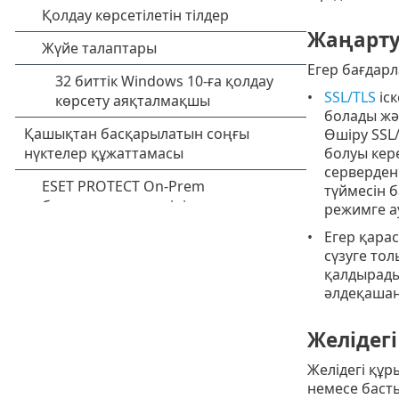
Жаңарту
Егер бағдар
SSL/TLS
іск
болады жә
Өшіру SSL
болуы кер
серверден 
түймесін 
режимге а
Егер қара
сүзуге тол
қалдырады)
әлдеқашан
Желідег
Желідегі құ
немесе басты