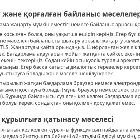
 және қорғалған байланыс мәселелер
лама жаңарту мүмкін еместігі немесе байланыс арнасы 
е қосылған болса, оны уақытша өшіріп көріңіз. Егер бұл
не мәселелі байланысты шығару арқылы жаңарту жұмыс
/TLS. Жаңартуды қайта орындаңыз. Шифрланған желілік 
ек. Бағдарлама ақауларын жойып жатқанға сәйкес екені
екенін тексеріңіз. Содан кейін осы куәлік туралы әрекет
басыңыз. Егер басқа қатысты диалогтық терезелер көрсе
уыстыруға болады және мәселе шешілуі керек.
стырылып жатқан бағдарлама браузер немесе электронд
ығымен қоспауға болады (мұны браузер немесе электронд
. Бұрында байланысы сүзілген кез келген бағдарлама ерек
 болуы керек, сондықтан оны қолмен қосу қажет емес.
і құрылғыға қатынасу мәселесі
рылғының кез келген құрылғы функциясын пайдалана алм
 медиа ойнатқышта бейнені ойнатуды білдіруі мүмкін),