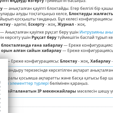
іпті өңдеуді өзгерту
түймешігін басыңыз:
ру
— анықталған қауіпті блоктайды. Егер белгілі бір қаш
уларды алуды тоқтатқыңыз келсе,
Блоктауды жалғаст
йырып-қосқышты таңдаңыз. Бұл келесі конфигурациясы
октау
- әдепкі,
Ескерту
- жоқ,
Журнал
- жоқ.
— Анықталған қауіпке рұқсат беру үшін
Интрузияны анық
ін көрсету үшін
Рұқсат беру
түймешігін баспай тұрып ке
 блокталғанда ғана хабарлау
— Ереже конфигурацияс
 орын алған сайын хабарлау
— Ереже конфигурацияс
ау
— Ереже конфигурациясы:
Блоктау
- жоқ,
Хабарлау
-
арландыру терезесінде көрсетілген ақпарат анықталған қ
ер туралы қосымша ақпаратты және басқа қатысы бар 
d
лған элементтер түрлері
бөлімінен қараңыз.
h
y
гі қайталанатын IP мекенжайлары
мәселесін шешу 
y
e
o
s
e