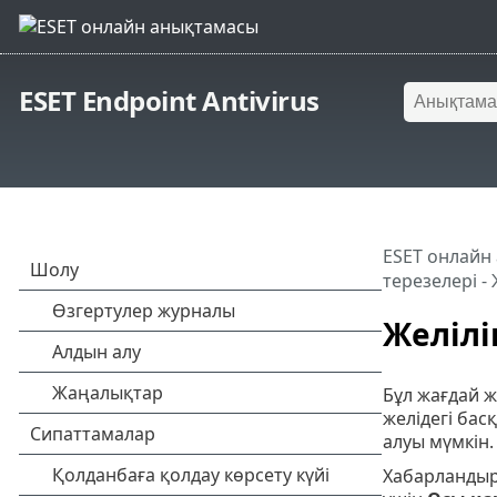
ESET Endpoint Antivirus
ESET онлайн
терезелері - 
Желілі
Бұл жағдай ж
желідегі бас
алуы мүмкін.
Хабарландыру