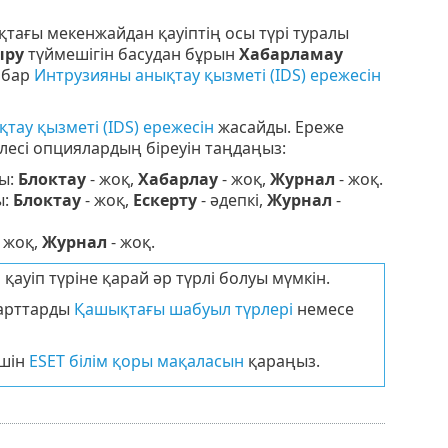
ықтағы мекенжайдан қауіптің осы түрі туралы
ыру
түймешігін басудан бұрын
Хабарламау
 бар
Интрузияны анықтау қызметі (IDS) ережесін
тау қызметі (IDS) ережесін
жасайды. Ереже
лесі опциялардың біреуін таңдаңыз:
ы:
Блоктау
- жоқ,
Хабарлау
- жоқ,
Журнал
- жоқ.
ы:
Блоктау
- жоқ,
Ескерту
- әдепкі,
Журнал
-
 жоқ,
Журнал
- жоқ.
ауіп түріне қарай әр түрлі болуы мүмкін.
шарттарды
Қашықтағы шабуыл түрлері
немесе
үшін
ESET білім қоры мақаласын
қараңыз.