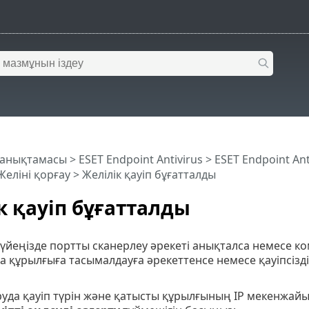
 анықтамасы
>
ESET Endpoint Antivirus
>
ESET Endpoint An
Желіні қорғау > Желілік қауіп бұғатталды
к қауіп бұғатталды
үйеңізде портты сканерлеу әрекеті анықталса немесе ко
қа құрылғыға тасымалдауға әрекеттенсе немесе қауіпсіз
да қауіп түрін және қатысты құрылғының IP мекенжайын