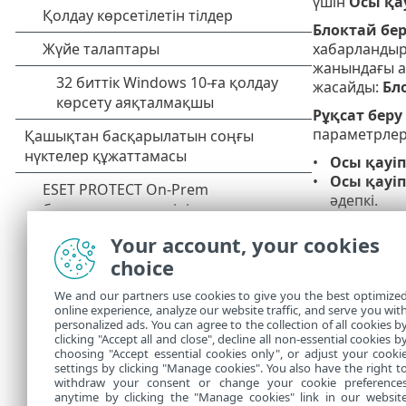
үшін
Осы қау
Блоктай бе
хабарландыр
жанындағы а
жасайды:
Бл
Рұқсат беру
параметрлер
Осы қауіп
Осы қауіп
әдепкі.
Хабарлам
Your account, your cookies
Осы хаб
choice
Қауіпт
We and our partners use cookies to give you the best optimize
Анықта
online experience, analyze our website traffic, and serve you wit
personalized ads. You can agree to the collection of all cookies b
Желіде
clicking "Accept all and close", decline all non-essential cookies b
choosing "Accept essential cookies only", or adjust your cooki
settings by clicking "Manage cookies". You also have the right t
withdraw your consent or change your cookie preference
anytime by clicking the "Manage cookies" link in our websit