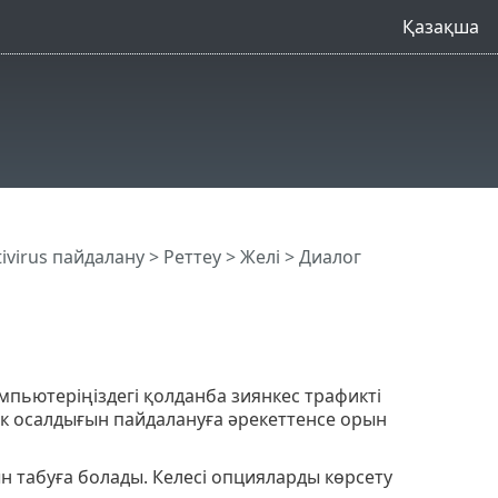
Қазақша
tivirus пайдалану
>
Реттеу
>
Желі
> Диалог
мпьютеріңіздегі қолданба зиянкес трафикті
дік осалдығын пайдалануға әрекеттенсе орын
 табуға болады. Келесі опцияларды көрсету