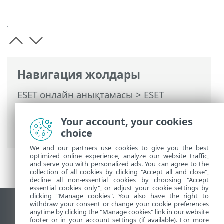
Навигация жолдары
ESET онлайн анықтамасы
>
ESET
Endpoint Antivirus
>
Орнату/деңгейді
көтеру
> Минималды модульдерді
Your account, your cookies
орнату
choice
We and our partners use cookies to give you the best
optimized online experience, analyze our website traffic,
and serve you with personalized ads. You can agree to the
collection of all cookies by clicking "Accept all and close",
decline all non-essential cookies by choosing "Accept
essential cookies only", or adjust your cookie settings by
clicking "Manage cookies". You also have the right to
withdraw your consent or change your cookie preferences
Жұмыс үстеліндегі сайтты қарау
anytime by clicking the "Manage cookies" link in our website
footer or in your account settings (if available). For more
End of Life