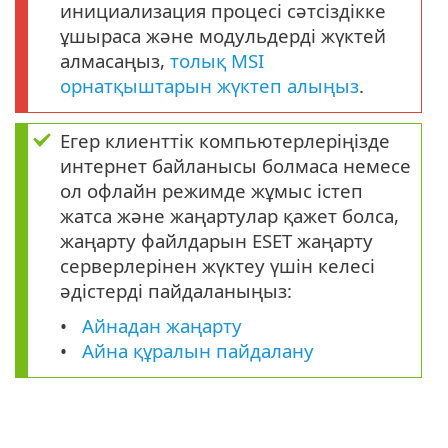
инициализация процесі сәтсіздікке
ұшыраса және модульдерді жүктей
алмасаңыз,
толық MSI
орнатқыштарын жүктеп алыңыз
.
Егер клиенттік компьютерлеріңізде
интернет байланысы болмаса немесе
ол офлайн режимде жұмыс істеп
жатса және жаңартулар қажет болса,
жаңарту файлдарын ESET жаңарту
серверлерінен жүктеу үшін келесі
әдістерді пайдаланыңыз:
Айнадан жаңарту
Айна құралын пайдалану