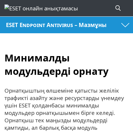
ESET Endpoint Antivirus – Мазмұны
Минималды
модульдерді орнату
Орнатқыштың өлшеміне қатысты желілік
трафикті азайту және ресурстарды үнемдеу
үшін ESET қолданбасы минималды
модульдер орнатқышымен бірге келеді.
Орнатқыш тек маңызды модульдерді
қамтиды, ал барлық басқа модуль