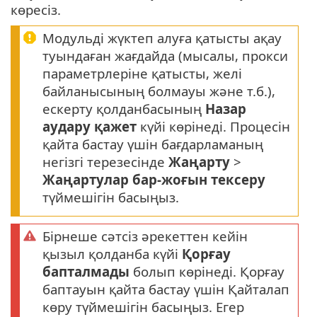
көресіз.
Модульді жүктеп алуға қатысты ақау
туындаған жағдайда (мысалы, прокси
параметрлеріне қатысты, желі
байланысының болмауы және т.б.),
ескерту қолданбасының
Назар
аудару қажет
күйі көрінеді. Процесін
қайта бастау үшін бағдарламаның
негізгі терезесінде
Жаңарту
>
Жаңартулар бар-жоғын тексеру
түймешігін басыңыз.
Бірнеше сәтсіз әрекеттен кейін
қызыл қолданба күйі
Қорғау
бапталмады
болып көрінеді. Қорғау
баптауын қайта бастау үшін Қайталап
көру түймешігін басыңыз. Егер