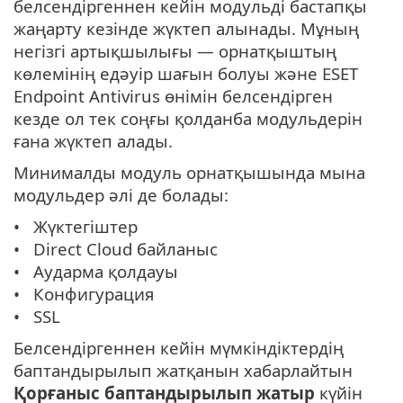
белсендіргеннен кейін модульді бастапқы
жаңарту кезінде жүктеп алынады. Мұның
негізгі артықшылығы — орнатқыштың
көлемінің едәуір шағын болуы және ESET
Endpoint Antivirus өнімін белсендірген
кезде ол тек соңғы қолданба модульдерін
ғана жүктеп алады.
Минималды модуль орнатқышында мына
модульдер әлі де болады:
Жүктегіштер
Direct Cloud байланыс
Аударма қолдауы
Конфигурация
SSL
Белсендіргеннен кейін мүмкіндіктердің
баптандырылып жатқанын хабарлайтын
Қорғаныс баптандырылып жатыр
күйін