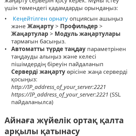
жаңарту серверін қосу керек. Мұны істеу
үшін төмендегі қадамдарды орындаңыз:
Кеңейтілген орнату
опциясын ашыңыз
және
Жаңарту
>
Профильдер
>
Жаңартулар
>
Модуль жаңартулары
тармағын басыңыз.
Автоматты түрде таңдау
параметрінен
таңдауды алыңыз және келесі
пішімдердің біреуін пайдаланып
Серверді жаңарту
өрісіне жаңа серверді
қосыңыз:
http://IP_address_of_your_server:2221
https://IP_address_of_your_server:2221
(SSL
пайдаланылса)
Айнаға жүйелік ортақ қалта
арқылы қатынасу