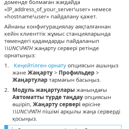
доменде болмаған жағдайда
«IP_address_of_your_server\user» немесе
«hostname\user» пайдалану қажет.
Айнаны конфигурациялау аяқталғаннан
кейін клиенттік жұмыс станцияларында
төмендегі қадамдарды пайдаланып
\\UNC\PATH
жаңарту сервері ретінде
орнатыңыз:
Кеңейтілген орнату
опциясын ашыңыз
және
Жаңарту
>
Профильдер
>
Жаңартулар
тармағын басыңыз.
Модуль жаңартулары
жанындағы
Автоматты түрде таңдау
опциясын
өшіріп,
Жаңарту сервері
өрісіне
\\UNC\PATH
пішімі арқылы жаңа серверді
қосыңыз.