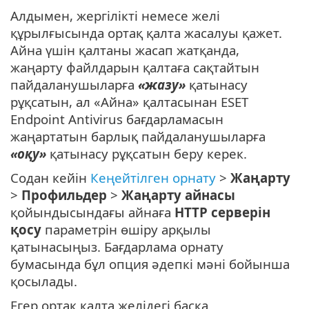
Алдымен, жергілікті немесе желі
құрылғысында ортақ қалта жасалуы қажет.
Айна үшін қалтаны жасап жатқанда,
жаңарту файлдарын қалтаға сақтайтын
пайдаланушыларға
«жазу»
қатынасу
рұқсатын, ал «Айна» қалтасынан ESET
Endpoint Antivirus бағдарламасын
жаңартатын барлық пайдаланушыларға
«оқу»
қатынасу рұқсатын беру керек.
Содан кейін
Кеңейтілген орнату
>
Жаңарту
>
Профильдер
>
Жаңарту айнасы
қойындысындағы айнаға
HTTP серверін
қосу
параметрін өшіру арқылы
қатынасыңыз. Бағдарлама орнату
бумасында бұл опция әдепкі мәні бойынша
қосылады.
Егер ортақ қалта желідегі басқа