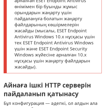
арналған ESET Endpoint Antivirus
өнімімен бір буынды жұмыс
орындарын жаңарту үшін
пайдалануға болатын жаңарту
файлдарының көшірмелерін
жасайды (мысалы, ESET Endpoint
Antivirus Windows 10.x нұсқасы үшін
тек ESET Endpoint Antivirus Windows
үшін және ESET Endpoint Security
Windows жүйесіне арналған 10.x
нұсқасы үшін жаңарту файлдарын
жасайды).
Айнаға ішкі HTTP серверін
пайдаланып қатынасу
Бұл конфигурация — әдепкі, ол алдын ала