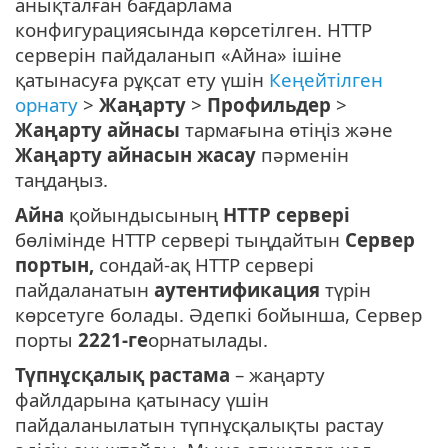
анықталған бағдарлама
конфигурациясында көрсетілген. HTTP
серверін пайдаланып «Айна» ішіне
қатынасуға рұқсат ету үшін
Кеңейтілген
орнату
>
Жаңарту
>
Профильдер
>
Жаңарту айнасы
тармағына өтіңіз және
Жаңарту айнасын жасау
пәрменін
таңдаңыз.
Айна
қойындысының
HTTP сервері
бөлімінде HTTP сервері тыңдайтын
Сервер
портын,
сондай-ақ HTTP сервері
пайдаланатын
аутентификация
түрін
көрсетуге болады. Әдепкі бойынша, Сервер
порты
2221-ге
орнатылады.
Түпнұсқалық растама
– жаңарту
файлдарына қатынасу үшін
пайдаланылатын түпнұсқалықты растау