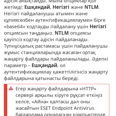
әдісін анықтайды. Мына опциялар қол
жетімді:
Ешқандай
,
Негізгі
және
NTLM
.
Негізгі пайдаланушы атымен және
құпиясөзбен аутентификациялаумен бірге
«base64» кодтауды пайдалану үшін
Негізгі
опциясын таңдаңыз.
NTLM
опциясы
қауіпсіз кодтау әдісін пайдаланады.
Түпнұсқалық растамасы үшін пайдаланушы
жұмыс станцияларында жасаған ортақ
жаңарту файлдары пайдаланылады. Әдепкі
параметр –
Ешқандай
, ол
аутентификациялау қажеттілігінсіз жаңарту
файлдарына қатынасты береді.
Егер жаңарту файлдарына «HTTP»
сервері арқылы кіруге рұқсат еткіңіз
келсе, «Айна» қалтасы дәл оны
жасайтын ESET Endpoint Antivirus
бағдарлама орналасқан компьютерде