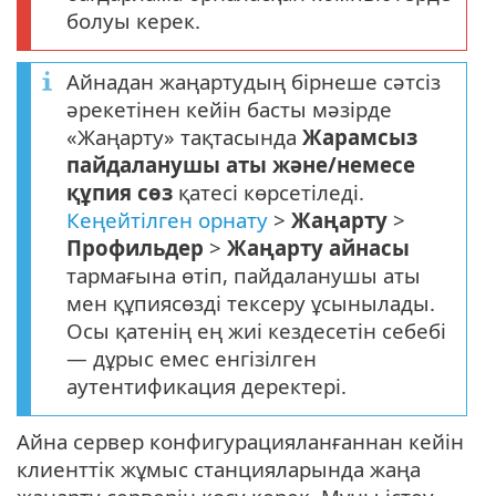
болуы керек.
Айнадан жаңартудың бірнеше сәтсіз
әрекетінен кейін басты мәзірде
«Жаңарту» тақтасында
Жарамсыз
пайдаланушы аты және/немесе
құпия сөз
қатесі көрсетіледі.
Кеңейтілген орнату
>
Жаңарту
>
Профильдер
>
Жаңарту айнасы
тармағына өтіп, пайдаланушы аты
мен құпиясөзді тексеру ұсынылады.
Осы қатенің ең жиі кездесетін себебі
— дұрыс емес енгізілген
аутентификация деректері.
Айна сервер конфигурацияланғаннан кейін
клиенттік жұмыс станцияларында жаңа