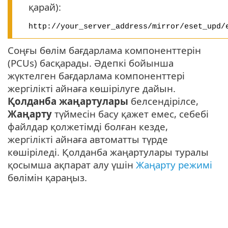
қарай):
http://your_server_address/mirror/eset_upd/
Соңғы бөлім бағдарлама компоненттерін
(PCUs) басқарады. Әдепкі бойынша
жүктелген бағдарлама компоненттері
жергілікті айнаға көшірілуге дайын.
Қолданба жаңартулары
белсендірілсе,
Жаңарту
түймесін басу қажет емес, себебі
файлдар қолжетімді болған кезде,
жергілікті айнаға автоматты түрде
көшіріледі. Қолданба жаңартулары туралы
қосымша ақпарат алу үшін
Жаңарту режимі
бөлімін қараңыз.