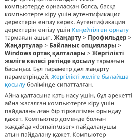
компьютерде орналасқан болса, басқа
компьютерге кіру үшін аутентификация
деректерін енгізу керек. Аутентификация
деректерін енгізу үшін
Кеңейтілген орнату
тармағын ашып,
Жаңарту
>
Профильдер
>
Жаңартулар
>
Байланыс опциялары
>
Windows ортақ қалталары
>
Жергілікті
желіге келесі ретінде қосылу
тармағын
басыңыз. Бұл параметр дәл жаңарту
параметріндей,
Жергілікті желіге былайша
қосылу
бөлімінде сипатталған.
Айна қалтасына қатынасу үшін, бұл әрекетті
айна жасалған компьютерге кіру үшін
пайдаланылған бір тіркелгімен орындау
қажет. Компьютер доменде болған
жағдайда «domain\user» пайдаланушы
атын пайдалану қажет. Компьютер