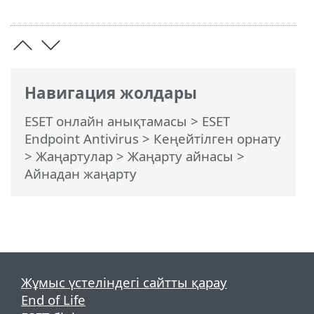
Навигация жолдары
ESET онлайн анықтамасы
>
ESET
Endpoint Antivirus
>
Кеңейтілген орнату
>
Жаңартулар
>
Жаңарту айнасы
>
Айнадан жаңарту
Жұмыс үстеліндегі сайтты қарау
End of Life