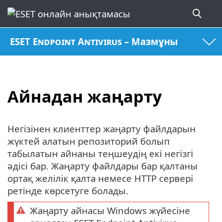
ESET Endpoint Antivirus – Мазмұны
Айнадан жаңарту
Негізінен клиенттер жаңарту файлдарын
жүктей алатын репозиторий болып
табылатын айнаны теңшеудің екі негізгі
әдісі бар. Жаңарту файлдары бар қалтаны
ортақ желілік қалта немесе HTTP сервері
ретінде көрсетуге болады.
Жаңарту айнасы Windows жүйесіне