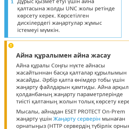
Дұрыс қызмет етуі үшін айна
қалтасына жолды UNC жолы ретінде
көрсету керек. Көрсетілген
дискілердегі жаңартулар жұмыс
істемеуі мүмкін.
Айна құралымен айна жасау
Айна құралы Соңғы нүкте айнасы
жасайтыннан басқа қалталар құрылымын
жасайды. Әрбір қалта өнімдер тобы үшін
жаңарту файлдарын қамтиды. Айна арқы
қолданбаның жаңарту параметрлерінде
тиісті қалтаның жолын толық көрсету кере
Мысалы, айнадан ESET PROTECT On-Prem
жаңарту үшін
Жаңарту серверін
мынаған
орнатыңыз (HTTP сервердің түбірлік орны