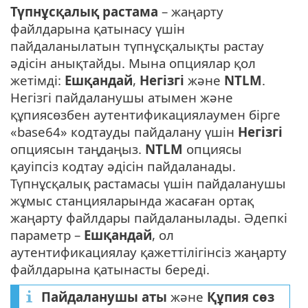
Түпнұсқалық растама
– жаңарту
файлдарына қатынасу үшін
пайдаланылатын түпнұсқалықты растау
әдісін анықтайды. Мына опциялар қол
жетімді:
Ешқандай
,
Негізгі
және
NTLM
.
Негізгі пайдаланушы атымен және
құпиясөзбен аутентификациялаумен бірге
«base64» кодтауды пайдалану үшін
Негізгі
опциясын таңдаңыз.
NTLM
опциясы
қауіпсіз кодтау әдісін пайдаланады.
Түпнұсқалық растамасы үшін пайдаланушы
жұмыс станцияларында жасаған ортақ
жаңарту файлдары пайдаланылады. Әдепкі
параметр –
Ешқандай
, ол
аутентификациялау қажеттілігінсіз жаңарту
файлдарына қатынасты береді.
Пайдаланушы аты
және
Құпия сөз