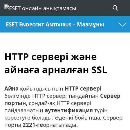
ESET Endpoint Antivirus – Мазмұны
HTTP сервері және
айнаға арналған SSL
Айна
қойындысының
HTTP сервері
бөлімінде HTTP сервері тыңдайтын
Сервер
портын,
сондай-ақ HTTP сервері
пайдаланатын
аутентификация
түрін
көрсетуге болады. Әдепкі бойынша, Сервер
порты
2221-ге
орнатылады.