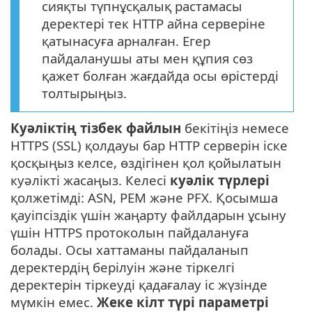
сияқты түпнұсқалық растамасы
деректері тек HTTP айна серверіне
қатынасуға арналған. Егер
пайдаланушы аты мен құпия сөз
қажет болған жағдайда осы өрістерді
толтырыңыз.
Куәліктің тізбек файлын
бекітіңіз немесе
HTTPS (SSL) қолдауы бар HTTP серверін іске
қосқыңыз келсе, өздігінен қол қойылатын
куәлікті жасаңыз. Келесі
куәлік түрлері
қолжетімді: ASN, PEM және PFX. Қосымша
қауіпсіздік үшін жаңарту файлдарын ұсыну
үшін HTTPS протоколын пайдалануға
болады. Осы хаттаманы пайдаланып
деректердің берілуін және тіркелгі
деректерін тіркеуді қадағалау іс жүзінде
мүмкін емес.
Жеке кілт түрі параметрі