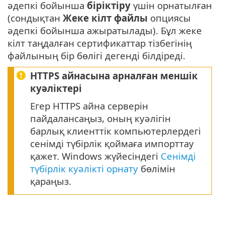
әдепкі бойынша
біріктіру
үшін орнатылған
(сондықтан
Жеке кілт файлы
опциясы
әдепкі бойынша ажыратылады). Бұл жеке
кілт таңдалған сертификаттар тізбегінің
файлының бір бөлігі дегенді білдіреді.
HTTPS айнасына арналған меншік
куәліктері
Егер HTTPS айна серверін
пайдалансаңыз, оның куәлігін
барлық клиенттік компьютерлердегі
сенімді түбірлік қоймаға импорттау
қажет. Windows жүйесіндегі
Сенімді
түбірлік куәлікті орнату
бөлімін
қараңыз.