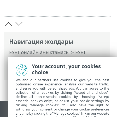
Навигация жолдары
ESET онлайн анықтамасы
>
ESET
Endpoint Antivirus
>
Кеңейтілген орнату
>
Жаңартулар
>
Жаңарту айнасы
> HTTP
Your account, your cookies
сервері және айнаға арналған SSL
choice
We and our partners use cookies to give you the best
optimized online experience, analyze our website traffic,
and serve you with personalized ads. You can agree to the
collection of all cookies by clicking "Accept all and close",
decline all non-essential cookies by choosing "Accept
essential cookies only", or adjust your cookie settings by
clicking "Manage cookies". You also have the right to
withdraw your consent or change your cookie preferences
Жұмыс үстеліндегі сайтты қарау
anytime by clicking the "Manage cookies" link in our website