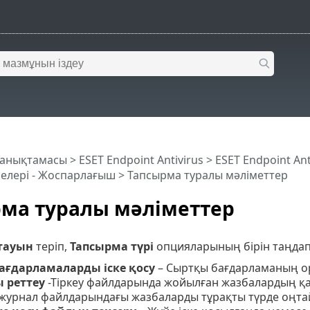
 анықтамасы
>
ESET Endpoint Antivirus
>
ESET Endpoint An
зелері - Жоспарлағыш > Тапсырма туралы мәліметтер
ма туралы мәліметтер
тауын
теріп,
Тапсырма түрі
опцияларының бірін таңда
ағдарламаларды іске қосу
– Сыртқы бағдарламаның о
 реттеу
-Тіркеу файлдарында жойылған жазбалардың қа
н журнал файлдарындағы жазбаларды тұрақты түрде оңт