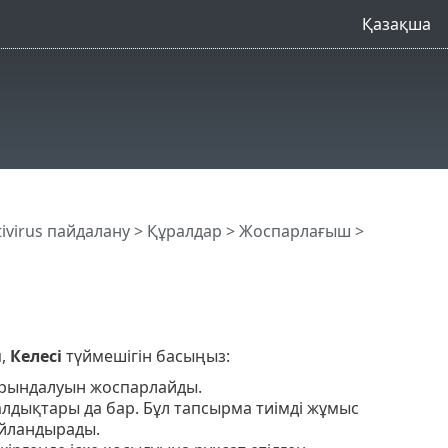
Қазақша
tivirus пайдалану
>
Құралдар
>
Жоспарлағыш
>
п,
Келесі
түймешігін басыңыз:
рындалуын жоспарлайды.
лдықтары да бар. Бұл тапсырма тиімді жұмыс
айландырады.