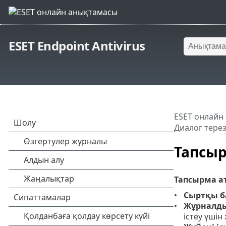
ESET Endpoint Antivirus
ESET онлайн
Диалог тере
Тапсыр
Тапсырма а
Сыртқы б
Жұрналды
істеу үші