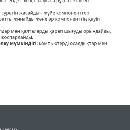
кіргенде іске қосылуына рұқсат етілген
суретін жасайды – жүйе компоненттері
аратты жинайды және әр компоненттің қауіп
лдар мен қалталарды қарап шығуды орындайды.
 жоспарлайды.
леу мүмкіндігі
: компьютерді осалдықтар мен
e саясаты