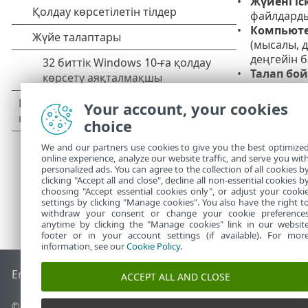
Жүйені іс
файлдарды
Компьютер
(мысалы, 
деңгейін 
Талап бо
Жаңарту
–
Осалдықт
Your account, your cookies
түзетулер
choice
We and our partners use cookies to give you the best optimize
online experience, analyze our website traffic, and serve you wit
personalized ads. You can agree to the collection of all cookies b
clicking "Accept all and close", decline all non-essential cookies b
choosing "Accept essential cookies only", or adjust your cooki
settings by clicking "Manage cookies". You also have the right t
withdraw your consent or change your cookie preference
anytime by clicking the "Manage cookies" link in our websit
footer or in your account settings (if available). For mor
information, see our
Cookie Policy
.
End of Life
ESET білім қоры
ESET форумы
ESET Status Port
ACCEPT ALL AND CLOSE
© 1992 - 2026 ESET, spol. s r.o. - Барлық құқықтары қорғалған.