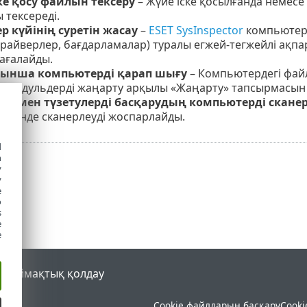
ке қосу файлын тексеру
– Жүйе іске қосылғанда немесе 
 тексереді.
 күйінің суретін жасау
–
ESET SysInspector
компьютер 
драйверлер, бағдарламалар) туралы егжей-тегжейлі ақп
бағалайды.
йынша компьютерді қарап шығу
– Компьютердегі фай
 Модульдерді жаңарту арқылы «Жаңарту» тапсырмасын
ар мен түзетулерді басқарудың компьютерді сканер
ге күнде сканерлеуді жоспарлайды.
d
h
y
y
e
o
s
e
e
al
Аймақтық қолдау
Cookie файлдарын басқару
Cooki