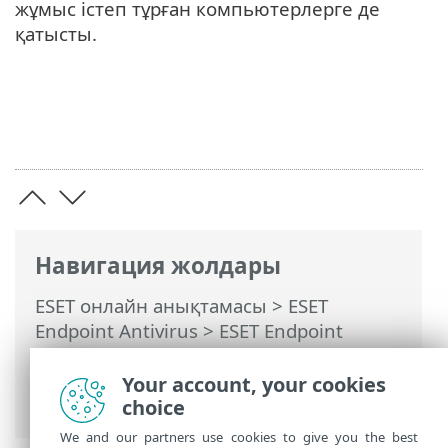
жұмыс істеп тұрған компьютерлерге де
қатысты.
Навигация жолдары
ESET онлайн анықтамасы
>
ESET
Endpoint Antivirus
>
ESET Endpoint
Antivirus пайдалану
>
Құралдар
>
Жоспарлағыш
> Диалог терезелері -
Your account, your cookies
Жоспарлағыш > Тапсырма уақыты
choice
We and our partners use cookies to give you the best