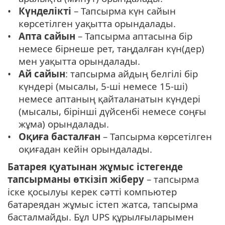
Күнделікті
– Тапсырма күн сайын
көрсетілген уақытта орындалады.
Апта сайын
– Тапсырма аптасына бір
немесе бірнеше рет, таңдалған күн(дер)
мен уақытта орындалады.
Ай сайын
: тапсырма айдың белгілі бір
күндері (мысалы, 5-ші немесе 15-ші)
немесе аптаның қайталанатын күндері
(мысалы, бірінші дүйсенбі немесе соңғы
жұма) орындалады.
Оқиға басталған
– Тапсырма көрсетілген
оқиғадан кейін орындалады.
Батарея қуатынан жұмыс істегенде
тапсырманы өткізіп жіберу
– тапсырма
іске қосылуы керек сәтті компьютер
батареядан жұмыс істеп жатса, тапсырма
басталмайды. Бұл UPS құрылғыларымен