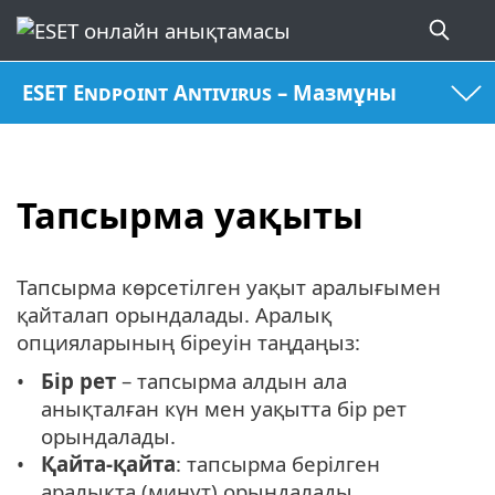
ESET Endpoint Antivirus – Мазмұны
Тапсырма уақыты
Тапсырма көрсетілген уақыт аралығымен
қайталап орындалады. Аралық
опцияларының біреуін таңдаңыз:
Бір рет
– тапсырма алдын ала
анықталған күн мен уақытта бір рет
орындалады.
Қайта-қайта
: тапсырма берілген
аралықта (минут) орындалады.