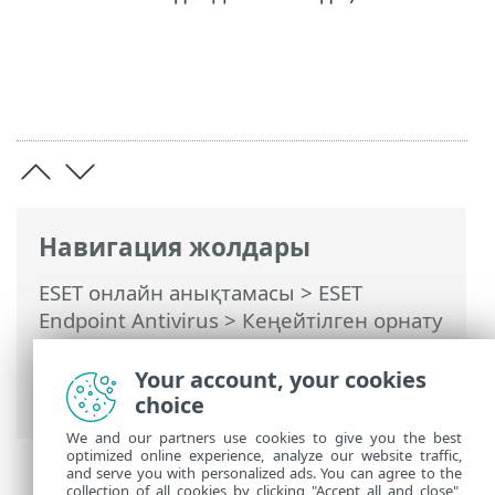
Навигация жолдары
ESET онлайн анықтамасы
>
ESET
Endpoint Antivirus
>
Кеңейтілген орнату
>
Қорғаныстар
>
HIPS — Басты
компьютерге басып кіруді болдырмау
Your account, your cookies
жүйесі
> HIPS ережені басқару
choice
We and our partners use cookies to give you the best
optimized online experience, analyze our website traffic,
and serve you with personalized ads. You can agree to the
collection of all cookies by clicking "Accept all and close",