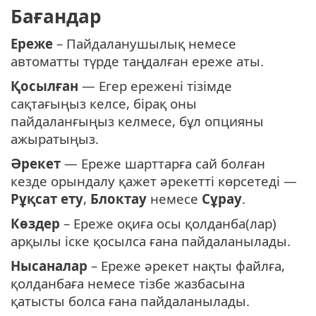
Бағандар
Ереже
– Пайдаланушылық немесе
автоматты түрде таңдалған ереже аты.
Қосылған
— Егер ережені тізімде
сақтағыңыз келсе, бірақ оны
пайдаланғыңыз келмесе, бұл опцияны
ажыратыңыз.
Әрекет
— Ереже шарттарға сай болған
кезде орындалу қажет әрекетті көрсетеді —
Рұқсат ету
,
Блоктау
немесе
Сұрау
.
Көздер
– Ереже оқиға осы қолданба(лар)
арқылы іске қосылса ғана пайдаланылады.
Нысаналар
– Ереже әрекет нақты файлға,
қолданбаға немесе тізбе жазбасына
қатысты болса ғана пайдаланылады.