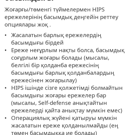
Жоғарғы/төменгі түймелермен HIPS
ережелерінің басымдық деңгейін реттеу
опциялары жоқ .
Жасалатын барлық ережелердің
басымдығы бірдей
Ереже неғұрлым нақты болса, басымдық
соғұрлым жоғары болады (мысалы,
белгілі бір қолданба ережесінің
басымдығы барлық қолданбалардың
ережесінен жоғарылау)
HIPS ішінде сізге қолжетімді болмайтын
басымдығы жоғары ережелер бар
(мысалы, Self-defense анықтайтын
ережелерді қайта анықтау мүмкін емес)
Операциялық жүйені қатыруы мүмкін
жасалатын ереже қолданылмайды (ең
төмен басымдыққа ие болады)