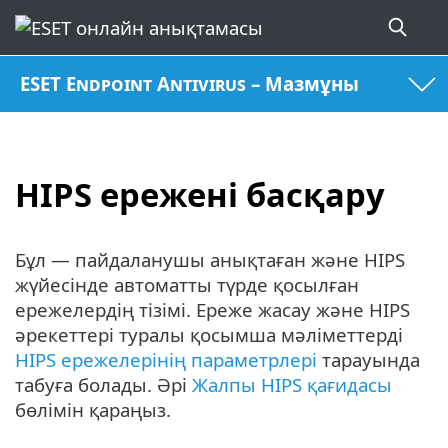
ESET Endpoint Antivirus – Мазмұны
HIPS ережені басқару
Бұл — пайдаланушы анықтаған және HIPS
жүйесінде автоматты түрде қосылған
ережелердің тізімі. Ереже жасау және HIPS
әрекеттері туралы қосымша мәліметтерді
HIPS ережелерінің параметрлері
тарауында
табуға болады. Әрі
Жалпы HIPS қағидасы
бөлімін қараңыз.