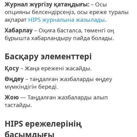
Журнал жүргізу қатаңдығы:
– Осы
опцияны белсендірсеңіз, осы ереже туралы
ақпарат
HIPS журналына жазылады
.
Хабарлау
– Оқиға басталса, төменгі оң
бұрышта хабарландыру пайда болады.
Басқару элементтері
Қосу
– Жаңа ережені жасайды.
Өңдеу
– таңдалған жазбаларды өңдеу
мүмкіндігін береді.
Жою
— Таңдалған жазбаларды алып
тастайды.
HIPS ережелерінің
басымдығы