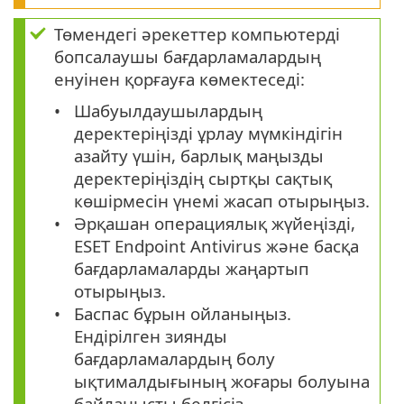
Төмендегі әрекеттер компьютерді
бопсалаушы бағдарламалардың
енуінен қорғауға көмектеседі:
Шабуылдаушылардың
деректеріңізді ұрлау мүмкіндігін
азайту үшін, барлық маңызды
деректеріңіздің сыртқы сақтық
көшірмесін үнемі жасап отырыңыз.
Әрқашан операциялық жүйеңізді,
ESET Endpoint Antivirus және басқа
бағдарламаларды жаңартып
отырыңыз.
Баспас бұрын ойланыңыз.
Ендірілген зиянды
бағдарламалардың болу
ықтималдығының жоғары болуына
байланысты белгісіз