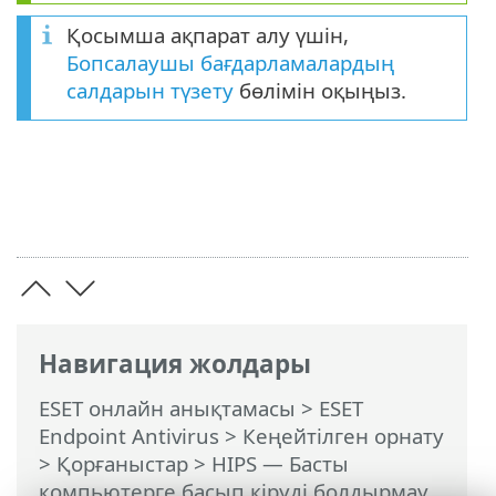
Қосымша ақпарат алу үшін,
Бопсалаушы бағдарламалардың
салдарын түзету
бөлімін оқыңыз.
Навигация жолдары
ESET онлайн анықтамасы
>
ESET
Endpoint Antivirus
>
Кеңейтілген орнату
>
Қорғаныстар
>
HIPS — Басты
компьютерге басып кіруді болдырмау