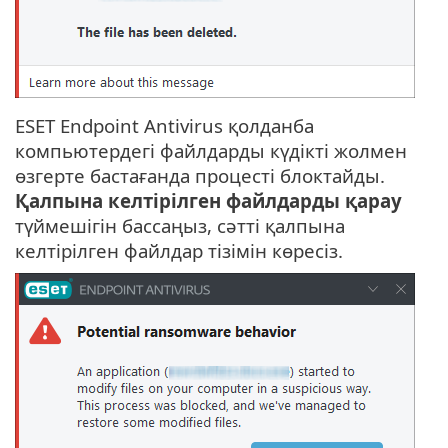
ESET Endpoint Antivirus қолданба
компьютердегі файлдарды күдікті жолмен
өзгерте бастағанда процесті блоктайды.
Қалпына келтірілген файлдарды қарау
түймешігін бассаңыз, сәтті қалпына
келтірілген файлдар тізімін көресіз.