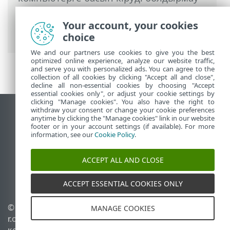
жүйесі
>
HIPS интерактивті терезесі
>
Ықтимал зиянкес хакерлік
Your account, your cookies
бағдарламаның әрекеттері анықталды
choice
We and our partners use cookies to give you the best
optimized online experience, analyze our website traffic,
and serve you with personalized ads. You can agree to the
collection of all cookies by clicking "Accept all and close",
decline all non-essential cookies by choosing "Accept
essential cookies only", or adjust your cookie settings by
clicking "Manage cookies". You also have the right to
withdraw your consent or change your cookie preferences
Жұмыс үстеліндегі сайтты қарау
anytime by clicking the "Manage cookies" link in our website
footer or in your account settings (if available). For more
End of Life
information, see our
Cookie Policy
.
ESET білім қоры
ESET форумы
ACCEPT ALL AND CLOSE
ESET Status Portal
Аймақтық қолдау
ACCEPT ESSENTIAL COOKIES ONLY
© 1992 - 2026 ESET, spol. s
Cookie файлдарын
MANAGE COOKIES
r.o. - Барлық құқықтары
басқару