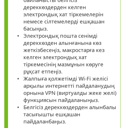
дереккөздерден келген
электрондық хат тіркемелерін
немесе сілтемелерді ешқашан
басыңыз.
Электрондық пошта сенімді
дереккөзден алынғанына көз
жеткізбесеңіз, макростарға кез
келген электрондық хат
тіркемесінің мазмұнын көруге
рұқсат етпеңіз.
Жалпыға қолжетімді Wi-Fi желісі
арқылы интернетті пайдаланудың
орнына VPN (виртуалды жеке желі)
функциясын пайдаланыңыз.
Белгісіз дереккөздерден алынбалы
тасығышты ешқашан
пайдаланбаңыз.