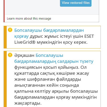
Бопсалаушы бағдарламалардан
қорғау
дұрыс жұмыс істеуі үшін ESET
LiveGrid® мүмкіндігін қосу керек.
Әрқашан
Бопсалаушы
бағдарламалардың салдарын түзету
функциясын қосып қойыңыз. Ол
құжаттарда сақтық көшірме жасау
және шифрланған файлдарды
анықтағаннан кейін соңында
қалпына келтіру арқылы бопсалаушы
бағдарламалардан қорғау мүмкіндігін
жақсартады.