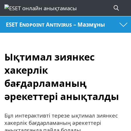
ESET Endpoint Antivirus – Мазмұны
Ықтимал зиянкес
хакерлік
бағдарламаның
әрекеттері анықталды
Бұл интерактивті терезе ықтимал зиянкес
хакерлік бағдарламаның әрекеттері
анықталғанда пайда болады.