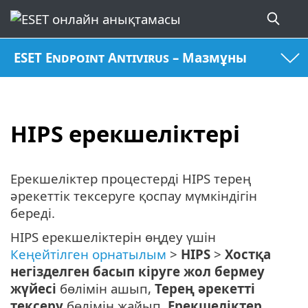
ESET Endpoint Antivirus – Мазмұны
HIPS ерекшеліктері
Ерекшеліктер процестерді HIPS терең
әрекеттік тексеруге қоспау мүмкіндігін
береді.
HIPS ерекшеліктерін өңдеу үшін
Кеңейтілген орнатылым
>
HIPS
>
Хостқа
негізделген басып кіруге жол бермеу
жүйесі
бөлімін ашып,
Терең әрекетті
тексеру
бөлімін жайып,
Ерекшеліктер