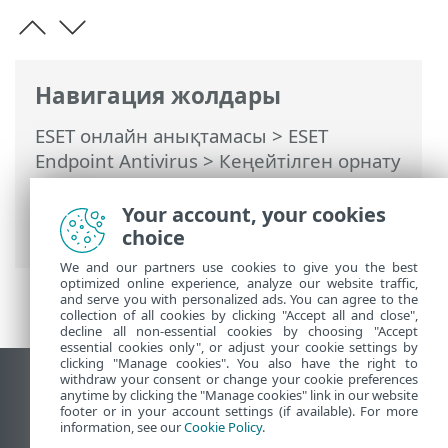
Навигация жолдары
ESET онлайн анықтамасы
>
ESET
Endpoint Antivirus
>
Кеңейтілген орнату
>
Қорғаныстар
>
HIPS — Басты
компьютерге басып кіруді болдырмау
Your account, your cookies
жүйесі
> HIPS ерекшеліктері
choice
We and our partners use cookies to give you the best
optimized online experience, analyze our website traffic,
and serve you with personalized ads. You can agree to the
collection of all cookies by clicking "Accept all and close",
decline all non-essential cookies by choosing "Accept
essential cookies only", or adjust your cookie settings by
clicking "Manage cookies". You also have the right to
withdraw your consent or change your cookie preferences
Жұмыс үстеліндегі сайтты қарау
anytime by clicking the "Manage cookies" link in our website
footer or in your account settings (if available). For more
End of Life
information, see our
Cookie Policy
.
ESET білім қоры