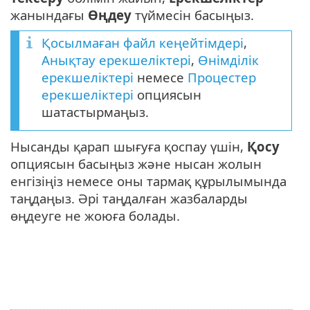
жанындағы
Өңдеу
түймесін басыңыз.
Қосылмаған файл кеңейтімдері
,
Анықтау ерекшеліктері
,
Өнімділік
ерекшеліктері
немесе
Процестер
ерекшеліктері
опциясын
шатастырмаңыз.
Нысанды қарап шығуға қоспау үшін,
Қосу
опциясын басыңыз және нысан жолын
енгізіңіз немесе оны тармақ құрылымында
таңдаңыз. Әрі таңдалған жазбаларды
өңдеуге не жоюға болады.