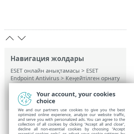
Навигация жолдары
ESET онлайн анықтамасы
>
ESET
Endpoint Antivirus
>
Кеңейтілген орнату
>
Қорғаныстар
>
HIPS — Басты
компьютерге басып кіруді болдырмау
Your account, your cookies
жүйесі
> HIPS кеңейтілген орнатуы
choice
We and our partners use cookies to give you the best
optimized online experience, analyze our website traffic,
and serve you with personalized ads. You can agree to the
collection of all cookies by clicking "Accept all and close",
decline all non-essential cookies by choosing "Accept
essential cookies only", or adjust your cookie settings by