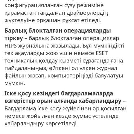
конфигурацияланған сүзу режиміне
қарамастан таңдалған драйверлердің
жүктелуіне әрқашан рұқсат етіледі.
Барлық блокталған операцияларды
тіркеу
– барлық блокталған операциялар
HIPS журналына жазылады. Бұл мүмкіндікті
тек ақауларды жою үшін немесе ESET
техникалық қолдау қызметі сұрағанда ғана
пайдаланыңыз, өйткені ол үлкен журнал
файлын жасап, компьютеріңізді баяулатуы
мүмкін.
Іске қосу кезіндегі бағдарламаларда
өзгерістер орын алғанда хабарландыру
–
Бағдарлама іске қосу жүйесінен әр қосылған
немесе жойылған кезде жұмыс үстелінде
хабарландыру көрсетіледі.