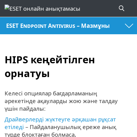
ESET Endpoint Antivirus – Мазмұны
HIPS кеңейтілген
орнатуы
Келесі опциялар бағдарламаның
әрекетінде ақауларды жою және талдау
үшін пайдалы:
Драйверлерді жүктеуге әрқашан рұқсат
етіледі
– Пайдаланушылық ереже анық
түрде блоктаған болмаса,