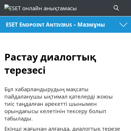
ESET Endpoint Antivirus – Мазмұны
Растау диалогтық
терезесі
Бұл хабарландырудың мақсаты
пайдаланушы ықтимал қателерді жоюы
тиіс таңдалған әрекетті шынымен
орындағысы келетінін тексеру болып
табылады.
Екінші жағынан алғанда, диалогтық терезе