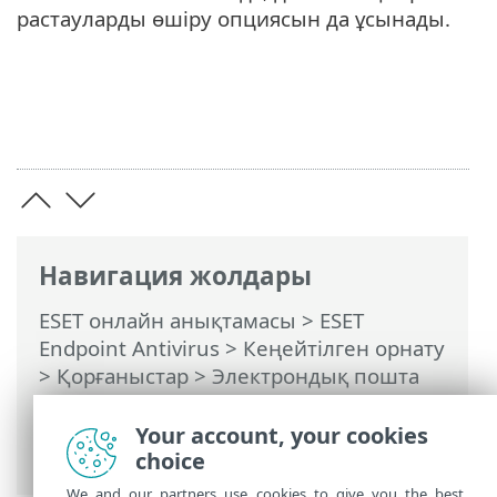
растауларды өшіру опциясын да ұсынады.
Навигация жолдары
ESET онлайн анықтамасы
>
ESET
Endpoint Antivirus
>
Кеңейтілген орнату
>
Қорғаныстар
>
Электрондық пошта
клиентін қорғау
>
Пошта жәшігін
қорғау
>
Біріктірулер
> Растау
Your account, your cookies
диалогтық терезесі
choice
We and our partners use cookies to give you the best