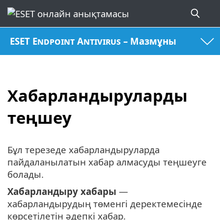
ESET Endpoint Antivirus – Мазмұны
Хабарландыруларды
теңшеу
Бұл терезеде хабарландыруларда
пайдаланылатын хабар алмасуды теңшеуге
болады.
Хабарландыру хабары
—
хабарландырудың төменгі деректемесінде
көрсетілетін әдепкі хабар.