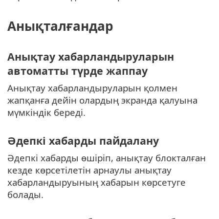
Анықталғандар
Анықтау хабарландыруларын
автоматты түрде жаппау
Анықтау хабарландыруларын қолмен
жапқанға дейін олардың экранда қалуына
мүмкіндік береді.
Әдепкі хабарды пайдалану
Әдепкі хабарды өшіріп, анықтау блокталған
кезде көрсетілетін арнаулы анықтау
хабарландыруының хабарын көрсетуге
болады.