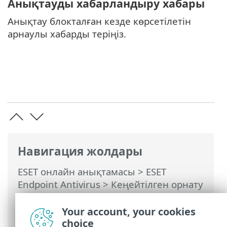
Анықтауды хабарландыру хабары
Анықтау блокталған кезде көрсетілетін
арнаулы хабарды теріңіз.
Навигация жолдары
ESET онлайн анықтамасы
>
ESET
Endpoint Antivirus
>
Кеңейтілген орнату
>
Хабарландырулар
>
Жұмыс үстелінің
хабарландырулары
>
Your account, your cookies
Хабарландыруларды теңшеу
choice