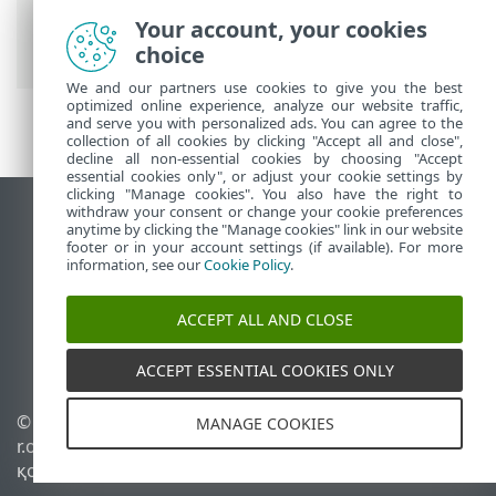
орнату
> ESET AV Remover арқылы жою
Your account, your cookies
қатемен аяқталды
choice
We and our partners use cookies to give you the best
optimized online experience, analyze our website traffic,
and serve you with personalized ads. You can agree to the
collection of all cookies by clicking "Accept all and close",
decline all non-essential cookies by choosing "Accept
essential cookies only", or adjust your cookie settings by
clicking "Manage cookies". You also have the right to
withdraw your consent or change your cookie preferences
Жұмыс үстеліндегі сайтты қарау
anytime by clicking the "Manage cookies" link in our website
footer or in your account settings (if available). For more
End of Life
information, see our
Cookie Policy
.
ESET білім қоры
ESET форумы
ACCEPT ALL AND CLOSE
ESET Status Portal
Аймақтық қолдау
ACCEPT ESSENTIAL COOKIES ONLY
© 1992 - 2026 ESET, spol. s
Cookie файлдарын
MANAGE COOKIES
r.o. - Барлық құқықтары
басқару
қорғалған.
Cookie саясаты