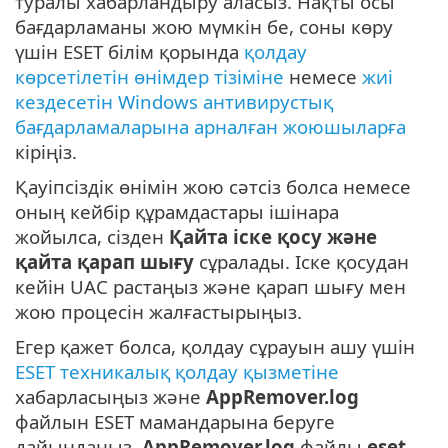
туралы хабарландыру аласыз. Нақты осы
бағдарламаны жою мүмкін бе, соны көру
үшін ESET білім қорында
қолдау
көрсетілетін өнімдер тізіміне
немесе
жиі
кездесетін Windows антивирустық
бағдарламаларына арналған жоюшыларға
кіріңіз.
Қауіпсіздік өнімін жою сәтсіз болса немесе
оның кейбір құрамдастары ішінара
жойылса, сізден
Қайта іске қосу және
қайта қарап шығу
сұралады. Іске қосудан
кейін UAC растаңыз және қарап шығу мен
жою процесін жалғастырыңыз.
Егер қажет болса, қолдау сұрауын ашу үшін
ESET техникалық қолдау қызметіне
хабарласыңыз және
AppRemover.log
файлын ESET мамандарына беруге
дайындаңыз.
AppRemover.log
файлы
eset