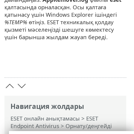
қалтасында орналасқан. Осы қалтаға
қатынасу үшін Windows Explorer ішіндегі
%TEMP%
өтіңіз. ESET техникалық қолдау
қызметі мәселеңізді шешуге көмектесу
үшін барынша жылдам жауап береді.
Навигация жолдары
ESET онлайн анықтамасы
>
ESET
Endpoint Antivirus
>
Орнату/деңгейді
көтеру
>
ESET AV Remover арқылы