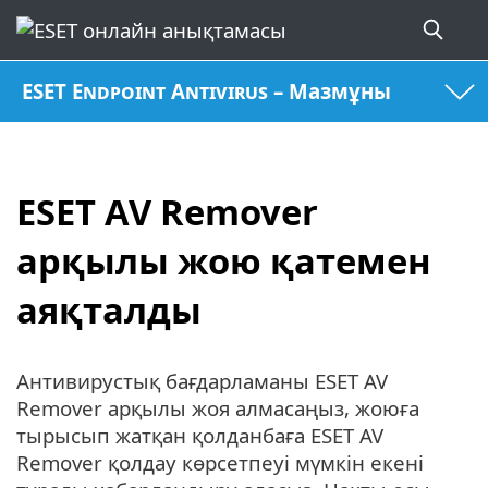
ESET Endpoint Antivirus – Мазмұны
ESET AV Remover
арқылы жою қатемен
аяқталды
Антивирустық бағдарламаны ESET AV
Remover арқылы жоя алмасаңыз, жоюға
тырысып жатқан қолданбаға ESET AV
Remover қолдау көрсетпеуі мүмкін екені