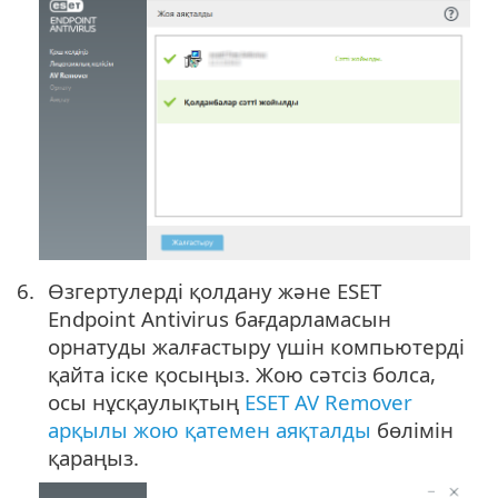
Өзгертулерді қолдану және ESET
Endpoint Antivirus бағдарламасын
орнатуды жалғастыру үшін компьютерді
қайта іске қосыңыз. Жою сәтсіз болса,
осы нұсқаулықтың
ESET AV Remover
арқылы жою қатемен аяқталды
бөлімін
қараңыз.