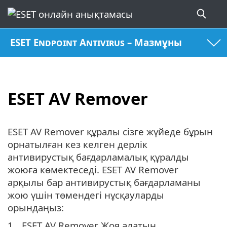
ESET Endpoint Antivirus – Мазмұны
ESET AV Remover
ESET AV Remover құралы сізге жүйеде бұрын
орнатылған кез келген дерлік
антивирустық бағдарламалық құралды
жоюға көмектеседі. ESET AV Remover
арқылы бар антивирустық бағдарламаны
жою үшін төмендегі нұсқауларды
орындаңыз:
ESET AV Remover Жоя алатын