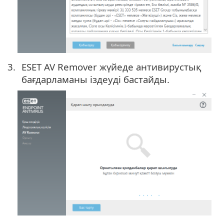
ESET AV Remover жүйеде антивирустық
бағдарламаны іздеуді бастайды.