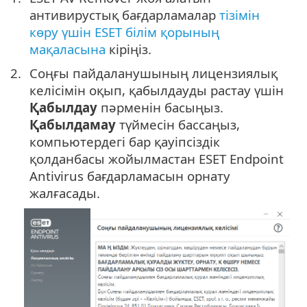
антивирустық бағдарламалар
тізімін
көру үшін ESET білім қорының
мақаласына
кіріңіз.
Соңғы пайдаланушының лицензиялық
келісімін оқып, қабылдауды растау үшін
Қабылдау
пәрменін басыңыз.
Қабылдамау
түймесін бассаңыз,
компьютердегі бар қауіпсіздік
қолданбасы жойылмастан ESET Endpoint
Antivirus бағдарламасын орнату
жалғасады.