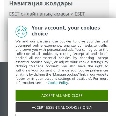
Навигация жолдары
ESET онлайн анықтамасы
>
ESET
Endpoint Antivirus
>
Орнату/деңгейді
көтеру
>
ESET AV Remover арқылы
Your account, your cookies
орнату
> ESET AV Remover
choice
We and our partners use cookies to give you the best
optimized online experience, analyze our website traffic,
and serve you with personalized ads. You can agree to the
collection of all cookies by clicking "Accept all and close",
decline all non-essential cookies by choosing "Accept
essential cookies only", or adjust your cookie settings by
clicking "Manage cookies". You also have the right to
withdraw your consent or change your cookie preferences
Жұмыс үстеліндегі сайтты қарау
anytime by clicking the "Manage cookies" link in our website
footer or in your account settings (if available). For more
End of Life
information, see our
Cookie Policy
.
ESET білім қоры
ESET форумы
ACCEPT ALL AND CLOSE
ESET Status Portal
Аймақтық қолдау
ACCEPT ESSENTIAL COOKIES ONLY