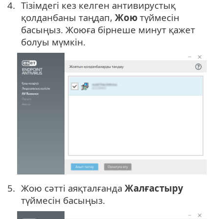
Тізімдегі кез келген антивирустық
қолданбаны таңдап,
Жою
түймесін
басыңыз. Жоюға бірнеше минут қажет
болуы мүмкін.
Жою сәтті аяқталғанда
Жалғастыру
түймесін басыңыз.