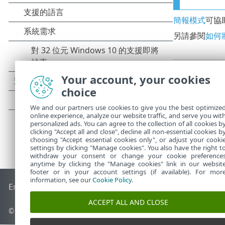
簡報模式
可協
另請參閱
如何將
Your account, your cookies
choice
We and our partners use cookies to give you the best optimize
online experience, analyze our website traffic, and serve you wit
personalized ads. You can agree to the collection of all cookies b
clicking "Accept all and close", decline all non-essential cookies b
choosing "Accept essential cookies only", or adjust your cooki
settings by clicking "Manage cookies". You also have the right t
withdraw your consent or change your cookie preference
anytime by clicking the "Manage cookies" link in our websit
footer or in your account settings (if available). For mor
information, see our
Cookie Policy
.
End of Life
ESET 知識庫
ESET 論壇
ESET Status Portal
地區設
ACCEPT ALL AND CLOSE
© 1992 - 2026 ESET, spol. s r.o. - 保留所有權利。