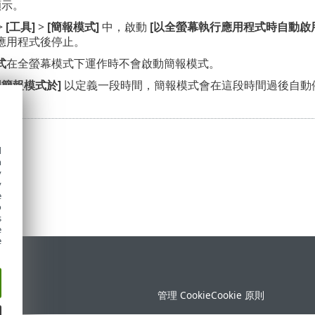
顯示。
>
[工具]
>
[簡報模式]
中，啟動
[以全螢幕執行應用程式時自動啟
應用程式後停止。
式
在全螢幕模式下運作時不會啟動簡報模式。
用簡報模式於]
以定義一段時間，簡報模式會在這段時間過後自動
d
h
y
y
e
o
s
e
e
定
管理 Cookie
Cookie 原則