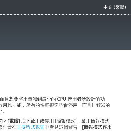
中文 (繁體)
且想要將用量減到最少的 CPU 使用者所設計的功
啟用此功能，所有的快顯視窗均會停用，而且排程器的
動。
]
>
[電腦]
底下啟用或停用 [簡報模式]。啟用簡報模式
您也會在
主要程式視窗
中看見這個警告，
[簡報模式作用