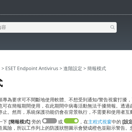
明
>
ESET Endpoint Antivirus
>
進階設定
> 簡報模式
式
項專為要求可不間斷地使用軟體、不想受到通知/警告視窗打擾，而
也可在簡報期間使用，在此期間中病毒活動無法干擾簡報。透過
停止。然而，系統保護功能仍會在背景執行，不需要和使用者互
一下
[簡報模式]
旁的
或
，在
主程式視窗
中的
[設定
性風險，所以工作列上的防護狀態圖示會變成橙色並顯示警告。