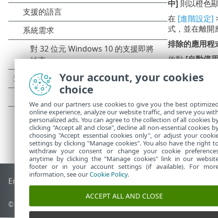
中]
則以橙色
在
[進階設定]
式，並在離開
排除的應用程
啟動
[自動停
Your account, your cookies
choice
We and our partners use cookies to give you the best optimize
online experience, analyze our website traffic, and serve you wit
personalized ads. You can agree to the collection of all cookies b
clicking "Accept all and close", decline all non-essential cookies b
choosing "Accept essential cookies only", or adjust your cooki
settings by clicking "Manage cookies". You also have the right t
withdraw your consent or change your cookie preference
anytime by clicking the "Manage cookies" link in our websit
footer or in your account settings (if available). For mor
information, see our
Cookie Policy
.
End of Life
ESET 知識庫
ESET 論壇
ESET Status Portal
地區設
ACCEPT ALL AND CLOSE
© 1992 - 2026 ESET, spol. s r.o. - 保留所有權利。