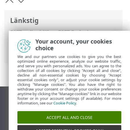
Länkstig
ESET onlinehjälp
>
ESET Endpoint
Antivirus
>
Avancerade inställningar
>
Your account, your cookies
Skydd
>
HIPS – Host-based Intrusion
choice
Prevention System
> HIPS-exkluderingar
We and our partners use cookies to give you the best
optimized online experience, analyze our website traffic,
and serve you with personalized ads. You can agree to the
collection of all cookies by clicking "Accept all and close",
decline all non-essential cookies by choosing "Accept
essential cookies only", or adjust your cookie settings by
clicking "Manage cookies". You also have the right to
withdraw your consent or change your cookie preferences
anytime by clicking the "Manage cookies" link in our website
Visa skrivbords-webbplats
footer or in your account settings (if available). For more
information, see our
Cookie Policy
.
End of Life
ESET kunskapsbas
ACCEPT ALL AND CLOSE
ESET forum
ESET Status Portal