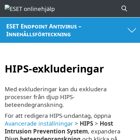
ESET Endpoint Antivirus –
Innehållsförteckning
HIPS-exkluderingar
Med exkluderingar kan du exkludera
processer från djup HIPS-
beteendegranskning.
För att redigera HIPS-undantag, öppna
Avancerade inställningar
>
HIPS
>
Host
Intrusion Prevention System
, expandera
Djup beteendegranskning
och klicka på