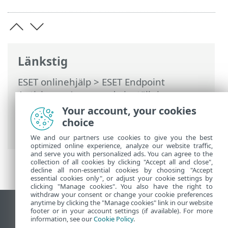
Länkstig
ESET onlinehjälp
>
ESET Endpoint
Antivirus
>
Avancerade inställningar
>
Skydd
>
HIPS – Host-based Intrusion
Your account, your cookies
Prevention System
> Avancerade
choice
inställningar för HIPS
We and our partners use cookies to give you the best
optimized online experience, analyze our website traffic,
and serve you with personalized ads. You can agree to the
collection of all cookies by clicking "Accept all and close",
decline all non-essential cookies by choosing "Accept
essential cookies only", or adjust your cookie settings by
clicking "Manage cookies". You also have the right to
withdraw your consent or change your cookie preferences
anytime by clicking the "Manage cookies" link in our website
Visa skrivbords-webbplats
footer or in your account settings (if available). For more
information, see our
Cookie Policy
.
End of Life