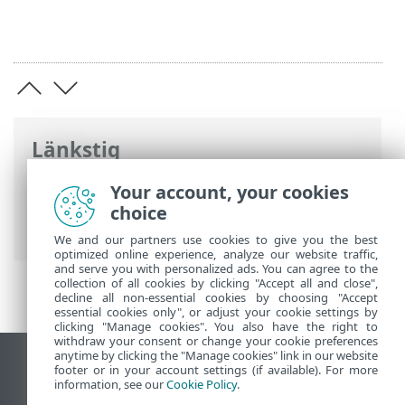
Länkstig
ESET onlinehjälp
>
ESET Endpoint
Your account, your cookies
Antivirus
>
Avancerade inställningar
>
choice
Skydd
We and our partners use cookies to give you the best
optimized online experience, analyze our website traffic,
and serve you with personalized ads. You can agree to the
collection of all cookies by clicking "Accept all and close",
decline all non-essential cookies by choosing "Accept
essential cookies only", or adjust your cookie settings by
clicking "Manage cookies". You also have the right to
withdraw your consent or change your cookie preferences
anytime by clicking the "Manage cookies" link in our website
Visa skrivbords-webbplats
footer or in your account settings (if available). For more
information, see our
Cookie Policy
.
End of Life