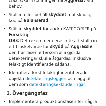
OBS: Öka inställningen till
Aggressiv
vid
behov.
Ställ in eller behåll
skyddet
mot skadlig
kod på
Balanserad
.
Ställ in
skyddet
för andra KATEGORIER på
Försiktig
.
OBS:
Det rekommenderas inte att ställa in
ett tröskelvärde för
skydd
på
Aggressiv
i
den här fasen eftersom alla gjorda
detekteringar skulle åtgärdas, inklusive
felaktigt identifierade sådana.
Identifiera först felaktigt identifierade
objekt i
detekteringsloggen
och lägg till
dem som
detekteringsexkluderingar
.
2. Övergångsfas
Implementera produktionsfasen för några