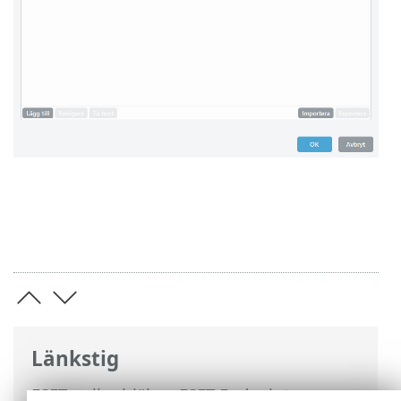
Länkstig
ESET onlinehjälp
>
ESET Endpoint