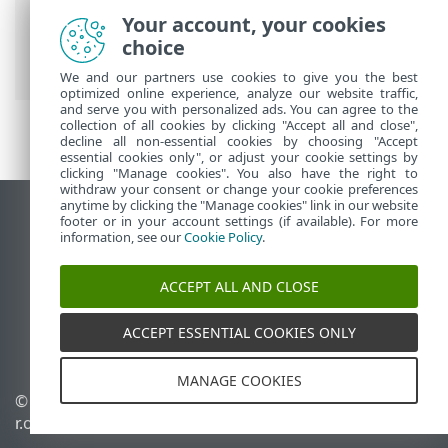
Antivirus
>
Avancerade inställningar
>
Your account, your cookies
Skydd
>
Skydd av e-postklient
>
Skydd av
choice
e-postöverföring
> Undantagna program
We and our partners use cookies to give you the best
optimized online experience, analyze our website traffic,
and serve you with personalized ads. You can agree to the
collection of all cookies by clicking "Accept all and close",
decline all non-essential cookies by choosing "Accept
essential cookies only", or adjust your cookie settings by
clicking "Manage cookies". You also have the right to
withdraw your consent or change your cookie preferences
anytime by clicking the "Manage cookies" link in our website
Visa skrivbords-webbplats
footer or in your account settings (if available). For more
information, see our
Cookie Policy
.
End of Life
ESET kunskapsbas
ACCEPT ALL AND CLOSE
ESET forum
ESET Status Portal
ACCEPT ESSENTIAL COOKIES ONLY
Regional support
MANAGE COOKIES
© 1992 - 2026 ESET, spol. s
Hantera cookies
r.o. – med ensamrätt.
Cookiepolicy