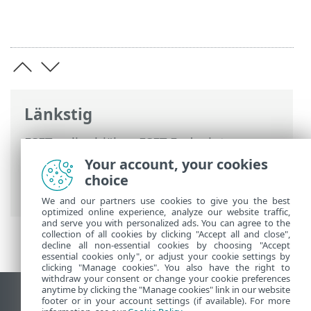
Länkstig
ESET onlinehjälp
>
ESET Endpoint
Antivirus
>
Avancerade inställningar
>
Your account, your cookies
Skydd
>
Skydd av e-postklient
> Skydd av
choice
e-postöverföring
We and our partners use cookies to give you the best
optimized online experience, analyze our website traffic,
and serve you with personalized ads. You can agree to the
collection of all cookies by clicking "Accept all and close",
decline all non-essential cookies by choosing "Accept
essential cookies only", or adjust your cookie settings by
clicking "Manage cookies". You also have the right to
withdraw your consent or change your cookie preferences
anytime by clicking the "Manage cookies" link in our website
Visa skrivbords-webbplats
footer or in your account settings (if available). For more