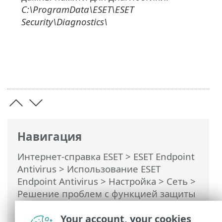
C:\ProgramData\ESET\ESET
Security\Diagnostics\
Навигация
Интернет-справка ESET
>
ESET Endpoint
Antivirus
>
Использование ESET
Endpoint Antivirus
>
Настройка
>
Сеть
>
Решение проблем с функцией защиты
сети ESET
> Расширенное ведение
журналов для защиты сети
Your account, your cookies