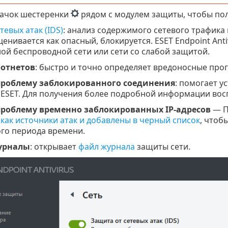
ачок шестеренки
рядом с модулем защиты, чтобы пол
тевых атак (IDS)
: анализ содержимого сетевого трафика 
енивается как опасный, блокируется. ESET Endpoint Ant
й беспроводной сети или сети со слабой защитой.
ботнетов
: быстро и точно определяет вредоносные про
проблему заблокированного соединения
: помогает 
ESET. Для получения более подробной информации во
проблему временно заблокированных IP-адресов
— П
как источники атак и добавлены в черный список
, чтоб
го периода времени.
урналы
: открывает
файл журнала
защиты сети.