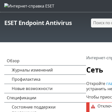
ESET Endpoint Antivirus
Интернет-сп
Сеть
Откройте
гл
устранить н
Чтобы приос
Отключ