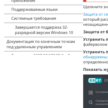
Щелкните зн
Защита от се
который расц
незащищенно
Защита от 
Устранить 
файерволом 
Устранить 
обнаружены 
определенно
Показать ж