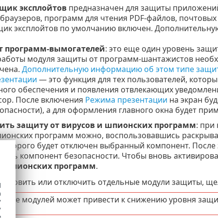
щик эксплойтов
предназначен для защиты приложений
браузеров, программ для чтения PDF-файлов, почтовых 
ик эксплойтов по умолчанию включен. Дополнительную
.
т программ-вымогателей
: это еще один уровень защ
 работы модуля защиты от программ-шантажистов необхо
чена.
Дополнительную информацию об этом типе защи
езентации
— это функция для тех пользователей, котор
ого обеспечения и появления отвлекающих уведомлений
сор. После включения
Режима презентации
на экран бу
зопасности), а для оформления главного окна будет при
ить защиту от вирусов и шпионских программ
: при
пионских программ можно, воспользовавшись раскрыв
которого будет отключен выбранный компонент. После 
чить компонент безопасности. Чтобы вновь активирова
 и шпионских программ
.
тановить или отключить отдельные модули защиты, ще
d
h
ение модулей может привести к снижению уровня защи
y
y
e