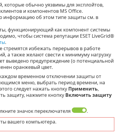
, которые обычно уязвимы для эксплойтов,
клиентов и компонентов MS Office.
 информацию об этом типе защиты см. в
иты, функционирующий как компонент системы
димо, чтобы система репутации ESET LiveGrid®
ты
.
ые стремятся избежать перерывов в работе
, а также желают свести к минимуму нагрузку
дет выведено предупреждение (о потенциальной
менен оранжевый цвет.
 каждом временном отключении защиты от
ающимся меню, выбрать период времени, на
этого следует нажать кнопку
Применить
,
ть защиту, нажмите кнопку
Включить защиту
лкните значок переключателя
.
ты вашего компьютера.