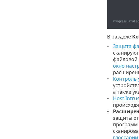
В разделе
Ко
Защита фа
сканируют
файловой 
окно наст
расширенн
Контроль 
устройств
а также ук
Host Intru
происходя
Расширен
защиты от
программ 
сканирова
глоссарии