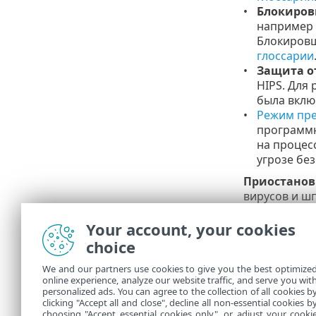
Блокиров
например 
Блокировщ
глоссарии
Защита о
HIPS. Для
была вклю
Режим пр
программн
на процес
угрозе бе
Приостанов
вирусов и ш
протяжении 
чтобы отклю
Your account, your cookies
от вирусов
choice
Чтобы приос
We and our partners use cookies to give you the best optimize
online experience, analyze our website traffic, and serve you wit
Отключ
personalized ads. You can agree to the collection of all cookies b
clicking "Accept all and close", decline all non-essential cookies b
choosing "Accept essential cookies only", or adjust your cooki