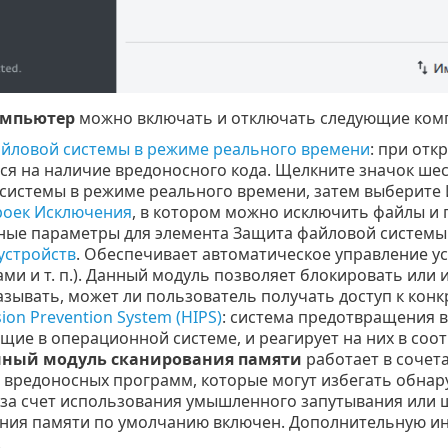
мпьютер
можно включать и отключать следующие ком
йловой системы в режиме реального времени
: при отк
ся на наличие вредоносного кода. Щелкните значок ше
системы в режиме реального времени, затем выберите 
роек Исключения
, в котором можно исключить файлы и 
ые параметры для элемента Защита файловой системы 
устройств
. Обеспечивает автоматическое управление ус
ами и т. п.). Данный модуль позволяет блокировать ил
азывать, может ли пользователь получать доступ к конк
sion Prevention System (HIPS)
: система предотвращения в
щие в операционной системе, и реагирует на них в соо
ный модуль сканирования памяти
работает в сочет
 вредоносных программ, которые могут избегать обнар
за счет использования умышленного запутывания или
ния памяти по умолчанию включен. Дополнительную ин
.