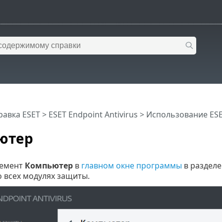
равка ESET
>
ESET Endpoint Antivirus
>
Использование ESET
ютер
лемент
Компьютер
в
главном окне программы
в раздел
 всех модулях защиты.