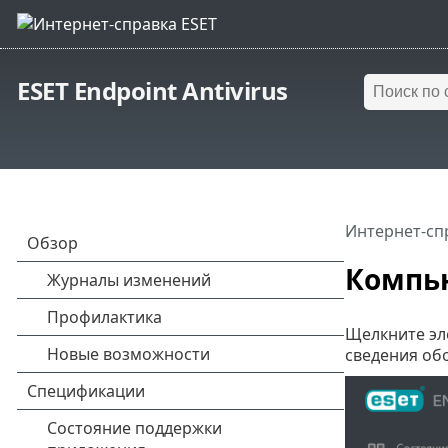
ESET Endpoint Antivirus
Интернет-сп
Компь
Щелкните э
сведения обо