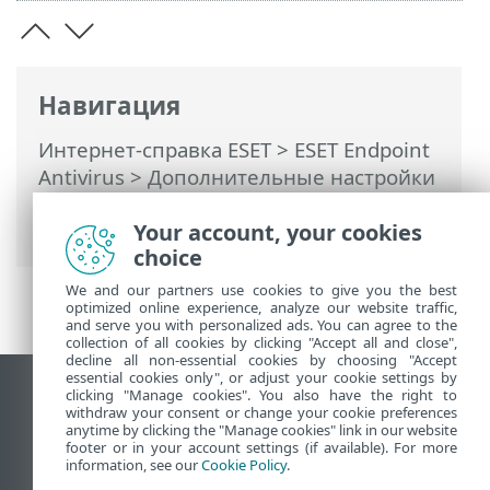
Навигация
Интернет-справка ESET
>
ESET Endpoint
Antivirus
>
Дополнительные настройки
>
Защита
> Защита файловой системы
Your account, your cookies
в режиме реального времени
choice
We and our partners use cookies to give you the best
optimized online experience, analyze our website traffic,
and serve you with personalized ads. You can agree to the
collection of all cookies by clicking "Accept all and close",
decline all non-essential cookies by choosing "Accept
essential cookies only", or adjust your cookie settings by
clicking "Manage cookies". You also have the right to
Использовать сайт для ПК
withdraw your consent or change your cookie preferences
End of Life
anytime by clicking the "Manage cookies" link in our website
footer or in your account settings (if available). For more
База знаний ESET
information, see our
Cookie Policy
.
Форум ESET