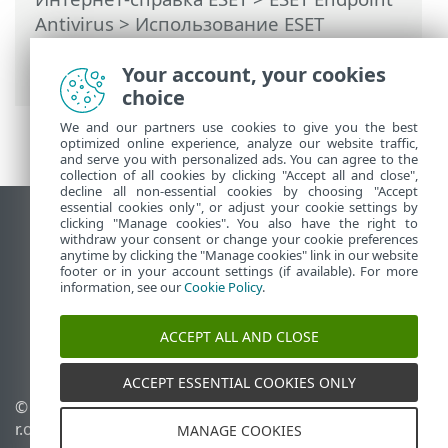
Antivirus
>
Использование ESET
Endpoint Antivirus
>
Настройка
>
Интернет и электронная почта
Your account, your cookies
choice
We and our partners use cookies to give you the best
optimized online experience, analyze our website traffic,
and serve you with personalized ads. You can agree to the
collection of all cookies by clicking "Accept all and close",
decline all non-essential cookies by choosing "Accept
essential cookies only", or adjust your cookie settings by
clicking "Manage cookies". You also have the right to
Использовать сайт для ПК
withdraw your consent or change your cookie preferences
End of Life
anytime by clicking the "Manage cookies" link in our website
footer or in your account settings (if available). For more
База знаний ESET
information, see our
Cookie Policy
.
Форум ESET
ESET Status Portal
ACCEPT ALL AND CLOSE
Региональная поддержка
ACCEPT ESSENTIAL COOKIES ONLY
© 1992 - 2026 ESET, spol. s
Управлять файлами
r.o. - Все права защищены.
cookie
MANAGE COOKIES