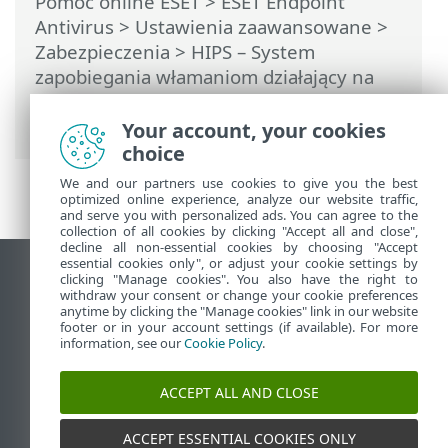
Pomoc online ESET
>
ESET Endpoint
Antivirus
>
Ustawienia zaawansowane
>
Zabezpieczenia
>
HIPS – System
zapobiegania włamaniom działający na
hoście
> Okno interaktywne systemu
HIPS
Your account, your cookies
choice
We and our partners use cookies to give you the best
optimized online experience, analyze our website traffic,
and serve you with personalized ads. You can agree to the
collection of all cookies by clicking "Accept all and close",
decline all non-essential cookies by choosing "Accept
essential cookies only", or adjust your cookie settings by
Wyświetl witrynę internetową dla
clicking "Manage cookies". You also have the right to
withdraw your consent or change your cookie preferences
komputerów
anytime by clicking the "Manage cookies" link in our website
footer or in your account settings (if available). For more
End of Life
information, see our
Cookie Policy
.
Baza wiedzy ESET
Forum ESET
ACCEPT ALL AND CLOSE
ESET Status Portal
Pomoc regionalna
ACCEPT ESSENTIAL COOKIES ONLY