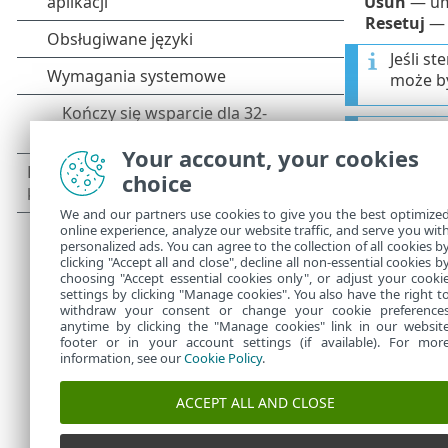
Usuń
— umo
Resetuj
— 
Jeśli s
może by
Po inst
Antiviru
Your account, your cookies
choice
Sterown
We and our partners use cookies to give you the best optimize
edytowa
online experience, analyze our website traffic, and serve you wit
automat
personalized ads. You can agree to the collection of all cookies b
clicking "Accept all and close", decline all non-essential cookies b
choosing "Accept essential cookies only", or adjust your cooki
settings by clicking "Manage cookies". You also have the right t
withdraw your consent or change your cookie preference
anytime by clicking the "Manage cookies" link in our websit
footer or in your account settings (if available). For mor
information, see our
Cookie Policy
.
ACCEPT ALL AND CLOSE