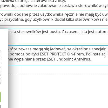
żliwia usunięcie sterownika z listy.
powoduje ponowne załadowanie zestawu sterowników sy
terowniki dodane przez użytkownika ręcznie nie mają być uw
ć przydatna, gdy użytkownik dodał kilka sterowników i nie c
alacji lista sterowników jest pusta. Z czasem lista jest aut
s.
iki, które zawsze mogą się ładować, są określone specjalni
d
ć za pomocą polityki ESET PROTECT On-Prem. Po instalacji li
h
ycznie wypełniana przez ESET Endpoint Antivirus.
y
y
e
o
s
e
e