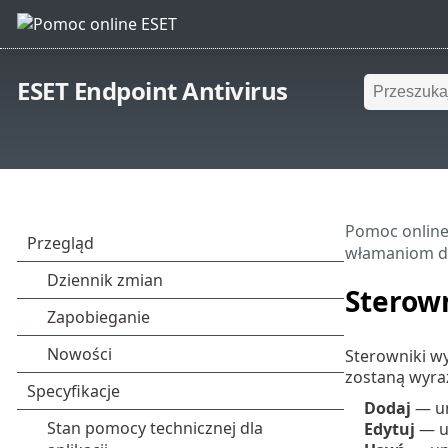
ESET Endpoint Antivirus
Pomoc online
włamaniom dz
Sterow
Sterowniki wy
zostaną wyra
Dodaj
— um
Edytuj
— u