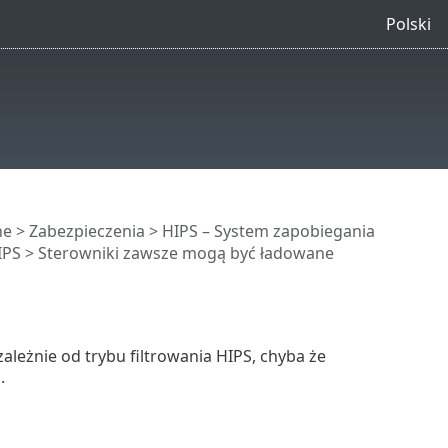
Polski
ne
>
Zabezpieczenia
>
HIPS – System zapobiegania
IPS
> Sterowniki zawsze mogą być ładowane
ależnie od trybu filtrowania HIPS, chyba że
.