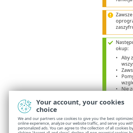
Zawsze
oprogr
zaszyfr
Następu
okup:
Aby 
wszy
Zawsz
Pomyś
wzgl
Nie 
wiad
Your account, your cookies
Korzy
Nigd
choice
We and our partners use cookies to give you the best optimize
Aby uzy
online experience, analyze our website traffic, and serve you wit
personalized ads. You can agree to the collection of all cookies b
okup.
clicking "Accept all and close", decline all non-essential cookies b