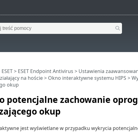
 ESET
>
ESET Endpoint Antivirus
>
Ustawienia zaawansowa
iałający na hoście
>
Okno interaktywne systemu HIPS
> Wy
go okup
o potencjalne zachowanie opr
ającego okup
raktywne jest wyświetlane w przypadku wykrycia potencj