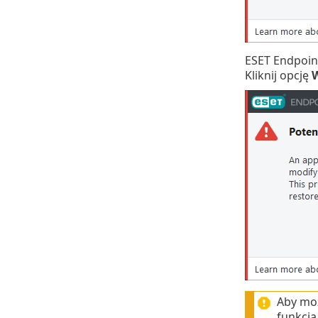
ESET Endpoint
Kliknij opcję
W
Aby moż
funkcja