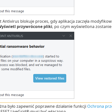
 Antivirus blokuje proces, gdy aplikacja zaczęła modyfiko
yświetl przywrócone pliki
, po czym wyświetlona zostanie 
na było zapewnić poprawne działanie funkcji
Ochrona pr
 ESET LiveGrid® musi być włączona.