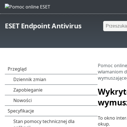
ESET Endpoint Antivirus
Pomoc online
włamaniom dz
wymuszające
Wykryt
wymusz
To okno inte
okup.