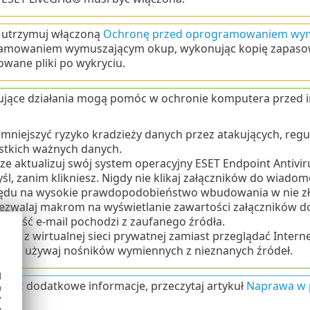
 utrzymuj włączoną
Ochronę przed oprogramowaniem wy
amowaniem wymuszającym okup, wykonując kopię zapasow
owane pliki po wykryciu.
jące działania mogą pomóc w ochronie komputera przed i
zmniejszyć ryzyko kradzieży danych przez atakujących, reg
stkich ważnych danych.
e aktualizuj swój system operacyjny ESET Endpoint Antiviru
l, zanim klikniesz. Nigdy nie klikaj załączników do wiadomo
ędu na wysokie prawdopodobieństwo wbudowania w nie z
zezwalaj makrom na wyświetlanie zawartości załączników d
omość e-mail pochodzi z zaufanego źródła.
staj z wirtualnej sieci prywatnej zamiast przeglądać Internet
y nie używaj nośników wymiennych z nieznanych źródeł.
d
skać dodatkowe informacje, przeczytaj artykuł
Naprawa w 
h
y
y