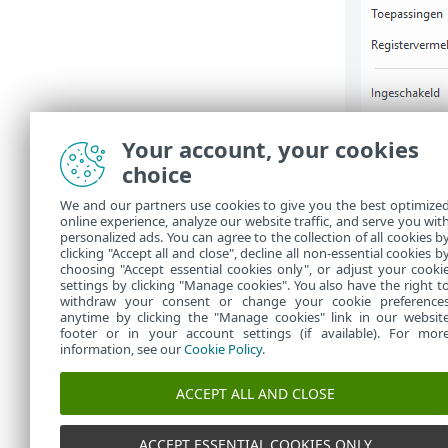
Your account, your cookies
choice
We and our partners use cookies to give you the best optimize
online experience, analyze our website traffic, and serve you wit
personalized ads. You can agree to the collection of all cookies b
clicking "Accept all and close", decline all non-essential cookies b
choosing "Accept essential cookies only", or adjust your cooki
settings by clicking "Manage cookies". You also have the right t
withdraw your consent or change your cookie preference
anytime by clicking the "Manage cookies" link in our websit
footer or in your account settings (if available). For mor
information, see our
Cookie Policy
.
ACCEPT ALL AND CLOSE
ACCEPT ESSENTIAL COOKIES ONLY