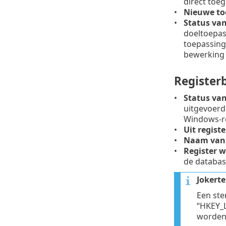
direct toeg
Nieuwe to
Status van
doeltoepas
toepassing
bewerking 
Register
Status van
uitgevoerd
Windows-re
Uit regist
Naam van 
Register w
de database
Jokerte
Een ste
“HKEY_
worden 