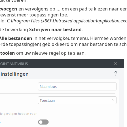
it te voeren.
evoegen
en vervolgens op
...
om een pad te kiezen naar ee
ewenst meer toepassingen toe.
ld:
C:\Program Files (x86)\Untrusted application\application.ex
 de bewerking
Schrijven naar bestand
.
Alle bestanden
in het vervolgkeuzemenu. Hiermee worden a
erde toepassing(en) geblokkeerd om naar bestanden te schr
ltooien
om uw nieuwe regel op te slaan.