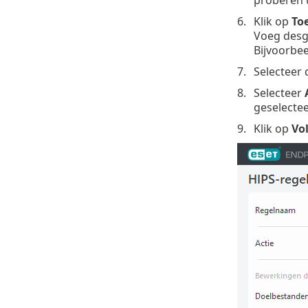
proberen u
Klik op
To
Voeg desg
Bijvoorbee
Selecteer
Selecteer
geselecte
Klik op
Vo