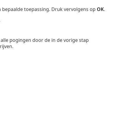
n bepaalde toepassing. Druk vervolgens op
OK
.
e
lle pogingen door de in de vorige stap
ijven.