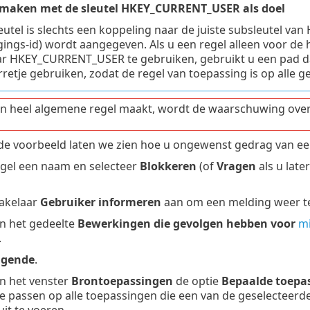
 maken met de sleutel HKEY_CURRENT_USER als doel
eutel is slechts een koppeling naar de juiste subsleutel va
igings-id) wordt aangegeven. Als u een regel alleen voor de 
r HKEY_CURRENT_USER te gebruiken, gebruikt u een pad da
rretje gebruiken, zodat de regel van toepassing is op alle g
en heel algemene regel maakt, wordt de waarschuwing over
nde voorbeeld laten we zien hoe u ongewenst gedrag van e
egel een naam en selecteer
Blokkeren
(of
Vragen
als u late
hakelaar
Gebruiker informeren
aan om een melding weer te
in het gedeelte
Bewerkingen die gevolgen hebben voor
mi
.
lgende
.
in het venster
Brontoepassingen
de optie
Bepaalde toepa
te passen op alle toepassingen die een van de geselectee