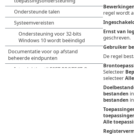
Bewerkingen
regel wordt a
Ingeschakel
Ernst van lo
geschreven.
Gebruiker be
De regel best
Brontoepass
Selecteer
Bep
selecteer
All
Doelbestand
bestanden
in
bestanden
in
Toepassinge
toepassinge
Alle toepass
Registerver