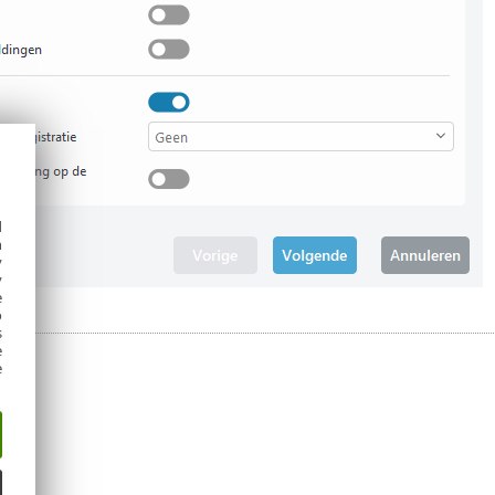
d
h
y
y
e
o
s
e
e