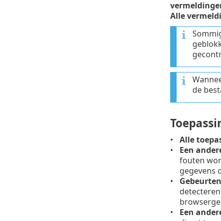
vermeldinge
Alle vermeld
Sommige
geblokk
gecontr
Wanneer
de best
Toepassi
Alle toep
Een ander
fouten wor
gegevens 
Gebeurten
detecteren
browsergeb
Een ander