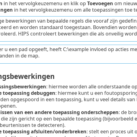
n
in het vervolgkeuzemenu en klik op
Toevoegen
om nieuwe
ingen
in het vervolgkeuzemenu om alle toepassingen toe t
 bewerkingen van bepaalde regels die vooraf zijn gedefi
eerd en worden standaard toegestaan. Bovendien worden 
oleerd. HIPS controleert bewerkingen die als onveilig wo
 u een pad opgeeft, heeft C:\example invloed op acties met
anden in de map.
ngsbewerkingen
assingsbewerkingen
: hiermee worden alle onderstaande op
e toepassing debuggen
: hiermee kunt u een foutopsporin
den opgespoord in een toepassing, kunt u veel details van
openen.
issen van een andere toepassing onderscheppen
: de br
 die zijn gericht op een bepaalde toepassing (bijvoorbeeld 
eurtenissen te detecteren).
e toepassing afsluiten/onderbreken
: stelt een proces uit