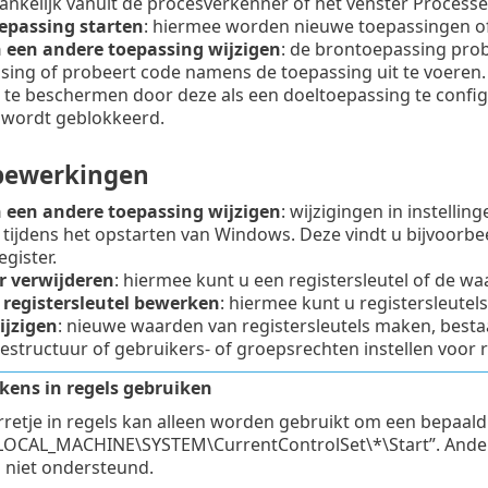
ankelijk vanuit de procesverkenner of het venster Processe
epassing starten
: hiermee worden nieuwe toepassingen of
 een andere toepassing wijzigen
: de brontoepassing prob
sing of probeert code namens de toepassing uit te voeren. 
 te beschermen door deze als een doeltoepassing te confi
wordt geblokkeerd.
bewerkingen
 een andere toepassing wijzigen
: wijzigingen in instelli
 tijdens het opstarten van Windows. Deze vindt u bijvoorbe
gister.
er verwijderen
: hiermee kunt u een registersleutel of de w
registersleutel bewerken
: hiermee kunt u registersleute
ijzigen
: nieuwe waarden van registersleutels maken, best
structuur of gebruikers- of groepsrechten instellen voor r
kens in regels gebruiken
rretje in regels kan alleen worden gebruikt om een bepaald
LOCAL_MACHINE\SYSTEM\CurrentControlSet\*\Start”. Ander
niet ondersteund.