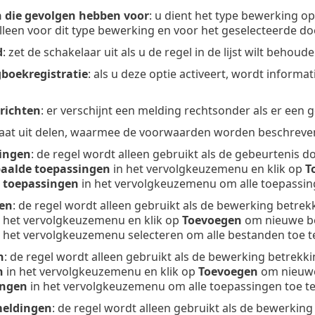
 die gevolgen hebben voor
: u dient het type bewerking o
lleen voor dit type bewerking en voor het geselecteerde doe
d
: zet de schakelaar uit als u de regel in de lijst wilt behoud
gboekregistratie
: als u deze optie activeert, wordt informa
richten
: er verschijnt een melding rechtsonder als er een 
aat uit delen, waarmee de voorwaarden worden beschreven 
ingen
: de regel wordt alleen gebruikt als de gebeurtenis 
aalde toepassingen
in het vervolgkeuzemenu en klik op
T
e toepassingen
in het vervolgkeuzemenu om alle toepassin
en
: de regel wordt alleen gebruikt als de bewerking betrekk
 het vervolgkeuzemenu en klik op
Toevoegen
om nieuwe be
 het vervolgkeuzemenu selecteren om alle bestanden toe t
n
: de regel wordt alleen gebruikt als de bewerking betrekki
n
in het vervolgkeuzemenu en klik op
Toevoegen
om nieuwe
ingen
in het vervolgkeuzemenu om alle toepassingen toe t
meldingen
: de regel wordt alleen gebruikt als de bewerking