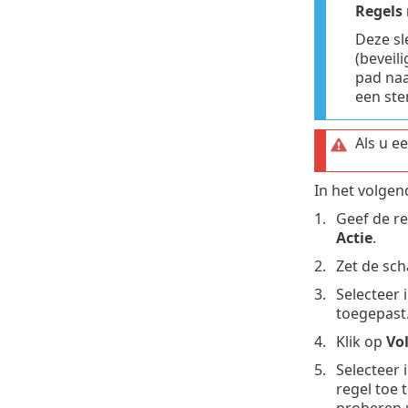
Regels
Deze sl
(beveil
pad naa
een ste
Als u e
In het volge
Geef de r
Actie
.
Zet de sc
Selecteer 
toegepast
Klik op
Vo
Selecteer 
regel toe 