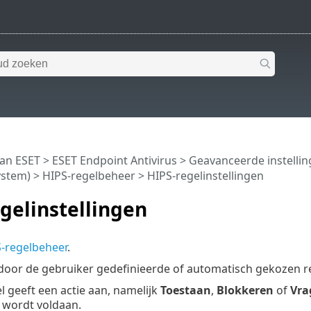
van ESET
>
ESET Endpoint Antivirus
>
Geavanceerde instelli
ystem)
>
HIPS-regelbeheer
> HIPS-regelinstellingen
gelinstellingen
-regelbeheer
.
 door de gebruiker gedefinieerde of automatisch gekozen 
el geeft een actie aan, namelijk
Toestaan
,
Blokkeren
of
Vra
wordt voldaan.