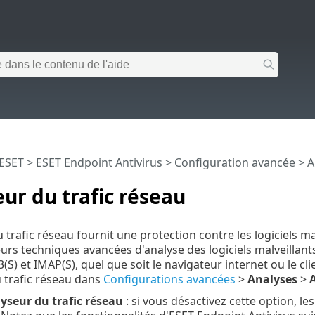
 ESET
>
ESET Endpoint Antivirus
>
Configuration avancée
>
A
ur du trafic réseau
 trafic réseau fournit une protection contre les logiciels ma
eurs techniques avancées d'analyse des logiciels malveillan
(S) et IMAP(S), quel que soit le navigateur internet ou le c
u trafic réseau dans
Configurations avancées
>
Analyses
>
A
lyseur du trafic réseau
: si vous désactivez cette option, l