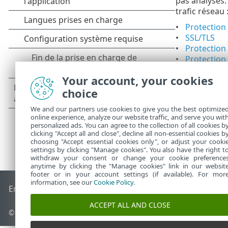
pas analysés.
trafic réseau 
Protection
SSL/TLS
Protectio
Protection
Your account, your cookies
choice
We and our partners use cookies to give you the best optimize
online experience, analyze our website traffic, and serve you wit
personalized ads. You can agree to the collection of all cookies b
clicking "Accept all and close", decline all non-essential cookies b
choosing "Accept essential cookies only", or adjust your cooki
settings by clicking "Manage cookies". You also have the right t
withdraw your consent or change your cookie preference
anytime by clicking the "Manage cookies" link in our websit
footer or in your account settings (if available). For mor
information, see our
Cookie Policy
.
End of Life
Base de connaissances ESET
Forum ESET
ESET S
ACCEPT ALL AND CLOSE
© 1992 - 2026 ESET, spol. s r.o. - Tous droits réservés.