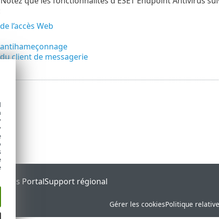
 Notez que les fonctionnalités d'ESET Endpoint Antivirus suiv
:
 de l’accès Web
n antihameçonnage
 du client de messagerie
d
h
y
y
e
o
s
e
e
tatus Portal
Support régional
Gérer les cookies
Politique relativ