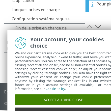
Pour pl
Your account, your cookies
choice
We and our partners use cookies to give you the best optimize
online experience, analyze our website traffic, and serve you wit
personalized ads. You can agree to the collection of all cookies b
clicking "Accept all and close", decline all non-essential cookies b
choosing "Accept essential cookies only", or adjust your cooki
settings by clicking "Manage cookies". You also have the right t
withdraw your consent or change your cookie preference
anytime by clicking the "Manage cookies" link in our websit
footer or in your account settings (if available). For mor
information, see our
Cookie Policy
.
End of Life
Base de connaissances ESET
Forum ESET
ESET S
ACCEPT ALL AND CLOSE
© 1992 - 2026 ESET, spol. s r.o. - Tous droits réservés.