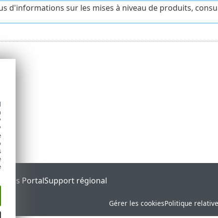
us d'informations sur les mises à niveau de produits, consu
d
h
y
y
e
o
s
e
e
tatus Portal
Support régional
Gérer les cookies
Politique relativ