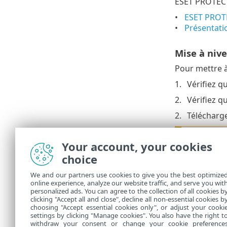
ESET PROTECT
ESET PROTEC
Présentati
Mise à nive
Pour mettre à
Vérifiez q
Vérifiez q
Télécharg
Une ins
Your account, your cookies
prise en
d'ESET 
choice
Pour ef
We and our partners use cookies to give you the best optimize
Antivir
online experience, analyze our website traffic, and serve you wit
personalized ads. You can agree to the collection of all cookies b
consult
clicking "Accept all and close", decline all non-essential cookies b
choosing "Accept essential cookies only", or adjust your cooki
settings by clicking "Manage cookies". You also have the right t
withdraw your consent or change your cookie preference