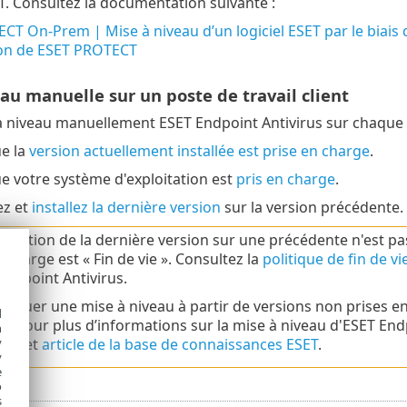
. Consultez la documentation suivante :
T On-Prem | Mise à niveau d’un logiciel ESET par le biais d
on de ESET PROTECT
au manuelle sur un poste de travail client
 niveau manuellement ESET Endpoint Antivirus sur chaque po
ue la
version actuellement installée est prise en charge
.
ue votre système d'exploitation est
pris en charge
.
ez et
installez la dernière version
sur la version précédente.
tallation de la dernière version sur une précédente n'est pa
 charge est « Fin de vie ». Consultez la
politique de fin de vi
Endpoint Antivirus.
fectuer une mise à niveau à partir de versions non prises e
d
us. Pour plus d’informations sur la mise à niveau d'ESET Endp
h
y
ez cet
article de la base de connaissances ESET
.
y
e
o
s