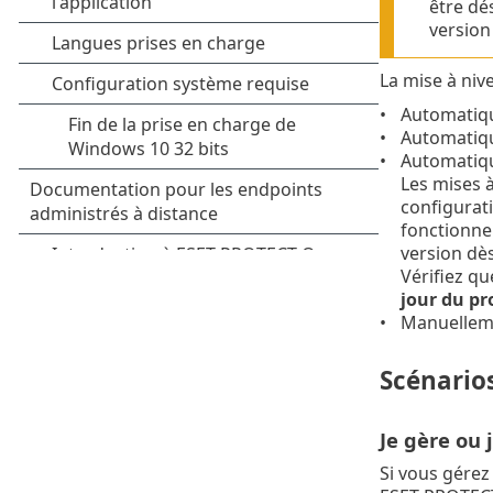
être dé
version
La mise à niv
Automatiqu
Automatiq
Automatiqu
Les mises à
configurati
fonctionnem
version dès
Vérifiez qu
jour du pr
Manuelleme
Scénario
Je gère ou 
Si vous gérez