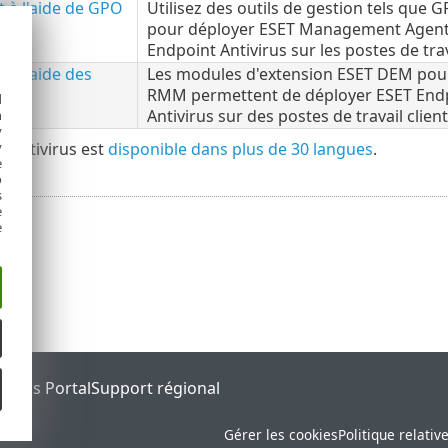
 à l'aide de GPO
Utilisez des outils de gestion tels que
pour déployer ESET Management Agent
Endpoint Antivirus sur les postes de trava
à l'aide des
Les modules d'extension ESET DEM pour 
RMM permettent de déployer ESET End
d
Antivirus sur des postes de travail client
h
y
 Antivirus est
disponible dans plus de 30 langues
.
y
e
o
s
e
e
tatus Portal
Support régional
Gérer les cookies
Politique relativ