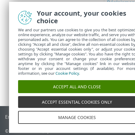
Déploiement
ou SCCM
Your account, your cookies
choice
Déploiement 
outils RMM
We and our partners use cookies to give you the best optimize
online experience, analyze our website traffic, and serve you wit
personalized ads. You can agree to the collection of all cookies b
ESET Endpoint
clicking "Accept all and close", decline all non-essential cookies b
choosing "Accept essential cookies only", or adjust your cooki
settings by clicking "Manage cookies". You also have the right t
withdraw your consent or change your cookie preference
anytime by clicking the "Manage cookies" link in our websit
footer or in your account settings (if available). For mor
information, see our
Cookie Policy
.
ACCEPT ALL AND CLOSE
ACCEPT ESSENTIAL COOKIES ONLY
End of Life
Base de connaissances ESET
Forum ESET
ESET S
MANAGE COOKIES
© 1992 - 2026 ESET, spol. s r.o. - Tous droits réservés.