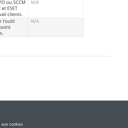
 GPO ou SCCM
N/A
 et ESET
il clients.
l'outil
N/A
point
s.
e aux cookies