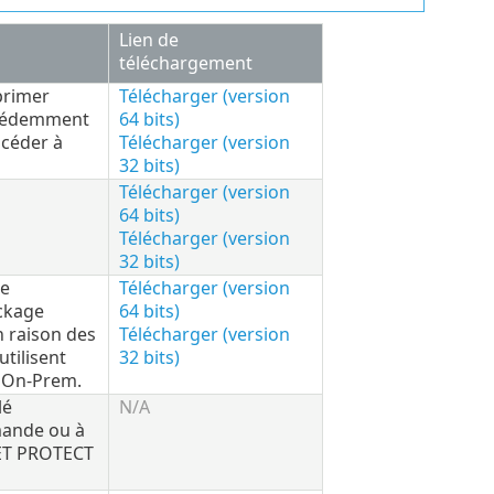
Lien de
téléchargement
primer
Télécharger (version
récédemment
64 bits)
océder à
Télécharger (version
32 bits)
Télécharger (version
64 bits)
Télécharger (version
32 bits)
le
Télécharger (version
ackage
64 bits)
n raison des
Télécharger (version
utilisent
32 bits)
T On-Prem.
lé
N/A
mande ou à
ESET PROTECT