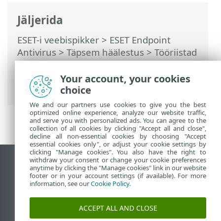
Jäljerida
ESET-i veebispikker
>
ESET Endpoint
Antivirus
>
Täpsem häälestus
>
Tööriistad
>
Microsoft Windowsi uuendamine
>
Dialoogiaken – operatsioonisüsteemi
Your account, your cookies
uuendused
choice
We and our partners use cookies to give you the best
optimized online experience, analyze our website traffic,
and serve you with personalized ads. You can agree to the
collection of all cookies by clicking "Accept all and close",
decline all non-essential cookies by choosing "Accept
essential cookies only", or adjust your cookie settings by
clicking "Manage cookies". You also have the right to
withdraw your consent or change your cookie preferences
Vaata tavaarvutile mõeldud veebilehte
anytime by clicking the "Manage cookies" link in our website
footer or in your account settings (if available). For more
End of Life
information, see our
Cookie Policy
.
ESET-i teabebaas
ESET-i foorum
ACCEPT ALL AND CLOSE
ESET Status Portal