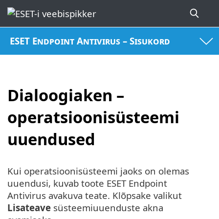
ESET Endpoint Antivirus – Sisukord
Dialoogiaken –
operatsioonisüsteemi
uuendused
Kui operatsioonisüsteemi jaoks on olemas
uuendusi, kuvab toote ESET Endpoint
Antivirus avakuva teate. Klõpsake valikut
Lisateave
süsteemiuuenduste akna