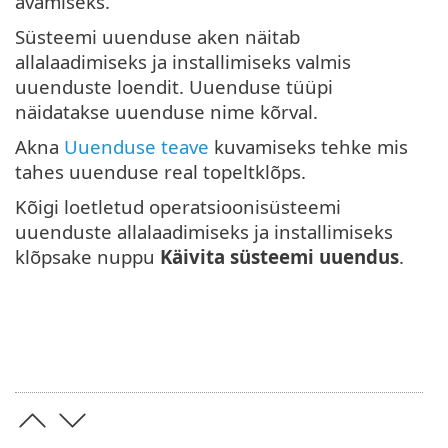
avamiseks.
Süsteemi uuenduse aken näitab
allalaadimiseks ja installimiseks valmis
uuenduste loendit. Uuenduse tüüpi
näidatakse uuenduse nime kõrval.
Akna
Uuenduse teave
kuvamiseks tehke mis
tahes uuenduse real topeltklõps.
Kõigi loetletud operatsioonisüsteemi
uuenduste allalaadimiseks ja installimiseks
klõpsake nuppu
Käivita süsteemi uuendus
.