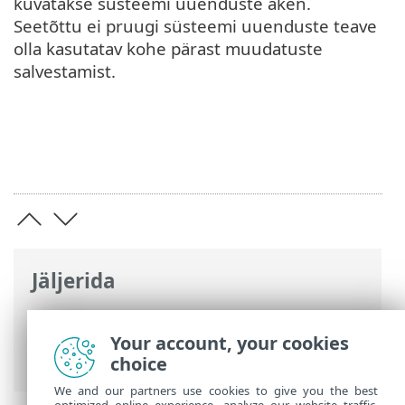
kuvatakse süsteemi uuenduste aken.
Seetõttu ei pruugi süsteemi uuenduste teave
olla kasutatav kohe pärast muudatuste
salvestamist.
Jäljerida
ESET-i veebispikker
>
ESET Endpoint
Antivirus
>
Täpsem häälestus
>
Tööriistad
Your account, your cookies
> Microsoft Windowsi uuendamine
choice
We and our partners use cookies to give you the best