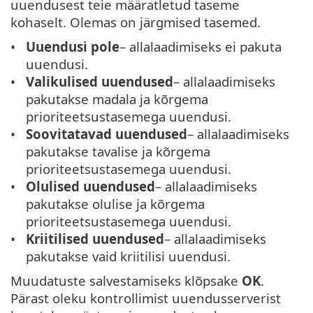
uuendusest teie määratletud taseme
kohaselt. Olemas on järgmised tasemed.
Uuendusi pole
– allalaadimiseks ei pakuta
uuendusi.
Valikulised uuendused
– allalaadimiseks
pakutakse madala ja kõrgema
prioriteetsustasemega uuendusi.
Soovitatavad uuendused
– allalaadimiseks
pakutakse tavalise ja kõrgema
prioriteetsustasemega uuendusi.
Olulised uuendused
– allalaadimiseks
pakutakse olulise ja kõrgema
prioriteetsustasemega uuendusi.
Kriitilised uuendused
– allalaadimiseks
pakutakse vaid kriitilisi uuendusi.
Muudatuste salvestamiseks klõpsake
OK
.
Pärast oleku kontrollimist uuendusserverist