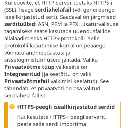
Kui soovite, et HTTP-server toetaks HTTPS-i
(SSL), lisage
serdiahelafail
(või genereerige
iseallkirjastatud sert). Saadaval on järgmised
serditüübid
: ASN, PEM ja PFX. Lisaturvalisuse
tagamiseks saate kasutada uuendusfailide
allalaadimiseks HTTPS-protokolli. Selle
protokolli kasutamise korral on peaaegu
võimatu andmeedastusi ja
sisselogimistunnuseid jälitada. Valiku
Privaatvõtme tüüp
vaikesäte on
Integreeritud
(ja seetõttu on valik
Privaatvõtmefail
vaikimisi keelatud). See
tähendab, et privaatvõti on osa valitud
serdiahela failist.
HTTPS-peegli iseallkirjastatud serdid
Kui kasutate HTTPS-i peegliserverit,
peate selle serdi importima