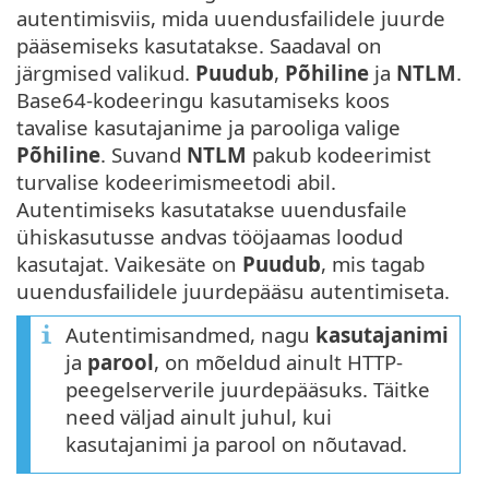
autentimisviis, mida uuendusfailidele juurde
pääsemiseks kasutatakse. Saadaval on
järgmised valikud.
Puudub
,
Põhiline
ja
NTLM
.
Base64-kodeeringu kasutamiseks koos
tavalise kasutajanime ja parooliga valige
Põhiline
. Suvand
NTLM
pakub kodeerimist
turvalise kodeerimismeetodi abil.
Autentimiseks kasutatakse uuendusfaile
ühiskasutusse andvas tööjaamas loodud
kasutajat. Vaikesäte on
Puudub
, mis tagab
uuendusfailidele juurdepääsu autentimiseta.
Autentimisandmed, nagu
kasutajanimi
ja
parool
, on mõeldud ainult HTTP-
peegelserverile juurdepääsuks. Täitke
need väljad ainult juhul, kui
kasutajanimi ja parool on nõutavad.