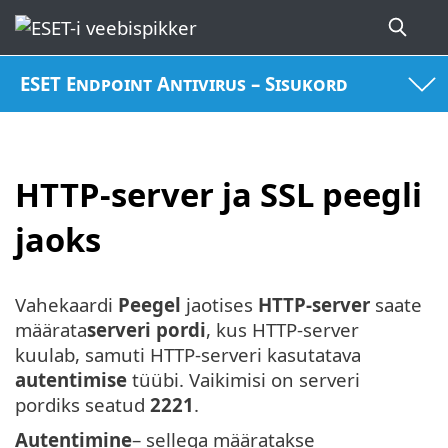
ESET Endpoint Antivirus – Sisukord
HTTP-server ja SSL peegli
jaoks
Vahekaardi
Peegel
jaotises
HTTP-server
saate
määrata
serveri pordi
, kus HTTP-server
kuulab, samuti HTTP-serveri kasutatava
autentimise
tüübi. Vaikimisi on serveri
pordiks seatud
2221
.
Autentimine
– sellega määratakse