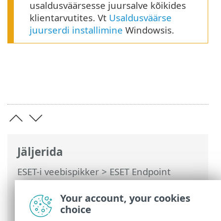
usaldusväärsesse juursalve kõikides
klientarvutites. Vt
Usaldusväärse
juurserdi installimine
Windowsis.
Jäljerida
ESET-i veebispikker
>
ESET Endpoint
Antivirus
>
Täpsem häälestus
>
Uuendused
>
Uuenduspeegel
> HTTP-
Your account, your cookies
server ja SSL peegli jaoks
choice