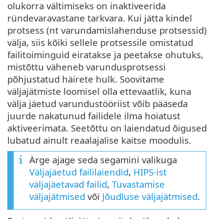
olukorra vältimiseks on inaktiveerida
ründevaravastane tarkvara. Kui jätta kindel
protsess (nt varundamislahenduse protsessid)
välja, siis kõiki sellele protsessile omistatud
failitoiminguid eiratakse ja peetakse ohutuks,
mistõttu väheneb varundusprotsessi
põhjustatud häirete hulk. Soovitame
väljajätmiste loomisel olla ettevaatlik, kuna
välja jäetud varundustööriist võib pääseda
juurde nakatunud failidele ilma hoiatust
aktiveerimata. Seetõttu on laiendatud õigused
lubatud ainult reaalajalise kaitse moodulis.
Ärge ajage seda segamini valikuga
Väljajäetud faililaiendid
,
HIPS-ist
väljajäetavad failid
,
Tuvastamise
väljajätmised
või
Jõudluse väljajätmised
.