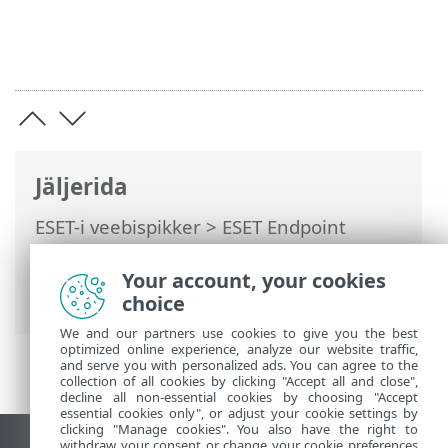
Jäljerida
ESET-i veebispikker
>
ESET Endpoint
Antivirus
>
Täpsem häälestus
>
Kaitsed
>
Failisüsteemi reaalajaline kaitse
>
Your account, your cookies
Protsesside väljajätmine
choice
We and our partners use cookies to give you the best
optimized online experience, analyze our website traffic,
and serve you with personalized ads. You can agree to the
collection of all cookies by clicking "Accept all and close",
decline all non-essential cookies by choosing "Accept
essential cookies only", or adjust your cookie settings by
clicking "Manage cookies". You also have the right to
withdraw your consent or change your cookie preferences