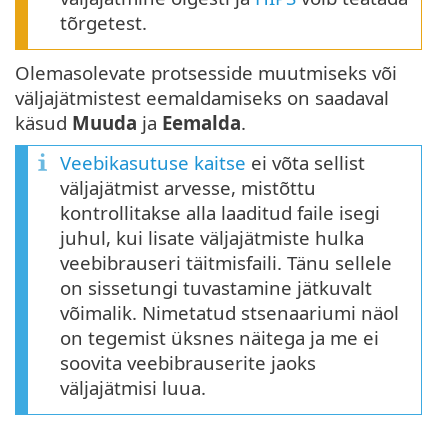
tõrgetest.
Olemasolevate protsesside muutmiseks või
väljajätmistest eemaldamiseks on saadaval
käsud
Muuda
ja
Eemalda
.
Veebikasutuse kaitse
ei võta sellist
väljajätmist arvesse, mistõttu
kontrollitakse alla laaditud faile isegi
juhul, kui lisate väljajätmiste hulka
veebibrauseri täitmisfaili. Tänu sellele
on sissetungi tuvastamine jätkuvalt
võimalik. Nimetatud stsenaariumi näol
on tegemist üksnes näitega ja me ei
soovita veebibrauserite jaoks
väljajätmisi luua.