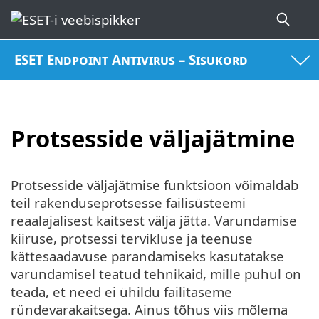
ESET Endpoint Antivirus – Sisukord
Protsesside väljajätmine
Protsesside väljajätmise funktsioon võimaldab
teil rakenduseprotsesse failisüsteemi
reaalajalisest kaitsest välja jätta. Varundamise
kiiruse, protsessi tervikluse ja teenuse
kättesaadavuse parandamiseks kasutatakse
varundamisel teatud tehnikaid, mille puhul on
teada, et need ei ühildu failitaseme
ründevarakaitsega. Ainus tõhus viis mõlema