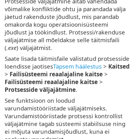
Protsesside väljajätmine aitab vähendada
võimalike konfliktide ohtu ja parandada välja
jäetud rakenduste jõudlust, mis parandab
omakorda kogu operatsioonisüsteemi
jõudlust ja töökindlust. Protsessi/rakenduse
väljajätmise all mõeldakse selle täitmisfaili
(
.exe
) väljajätmist.
Saate lisada täitmisfaile välistatud protsesside
loendisse jaotises
Täpsem häälestus
>
Kaitsed
>
Failisüsteemi reaalajaline kaitse
>
Failisüsteemi reaalajaline kaitse
>
Protsesside väljajätmine
.
See funktsioon on loodud
varundamistööriistade väljajätmiseks.
Varundamistööriistade protsessi kontrollist
väljajätmine tagab süsteemi stabiilsuse ning
ei mõjuta varundamisjõudlust, kuna ei