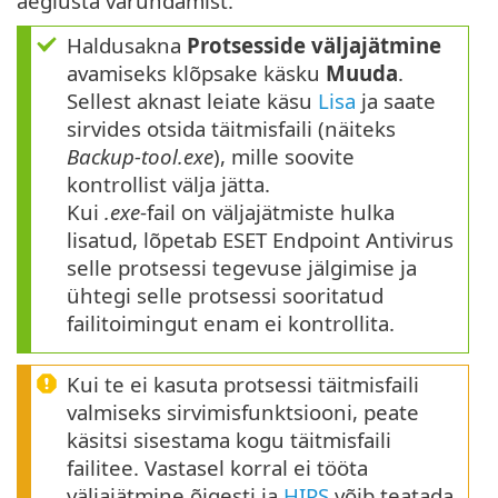
aeglusta varundamist.
Haldusakna
Protsesside väljajätmine
avamiseks klõpsake käsku
Muuda
.
Sellest aknast leiate käsu
Lisa
ja saate
sirvides otsida täitmisfaili (näiteks
Backup-tool.exe
), mille soovite
kontrollist välja jätta.
Kui
.exe
-fail on väljajätmiste hulka
lisatud, lõpetab ESET Endpoint Antivirus
selle protsessi tegevuse jälgimise ja
ühtegi selle protsessi sooritatud
failitoimingut enam ei kontrollita.
Kui te ei kasuta protsessi täitmisfaili
valmiseks sirvimisfunktsiooni, peate
käsitsi sisestama kogu täitmisfaili
failitee. Vastasel korral ei tööta
väljajätmine õigesti ja
HIPS
võib teatada