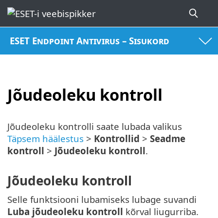
ESET Endpoint Antivirus – Sisukord
Jõudeoleku kontroll
Jõudeoleku kontrolli saate lubada valikus
Täpsem häälestus
>
Kontrollid
>
Seadme
kontroll
>
Jõudeoleku kontroll
.
Jõudeoleku kontroll
Selle funktsiooni lubamiseks lubage suvandi
Luba jõudeoleku kontroll
kõrval liugurriba.