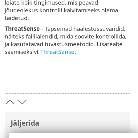
leiate kõik tingimused, mis peavad
jõudeolekus kontrolli käivitamiseks olema
täidetud.
ThreatSense
- Täpsemad häälestussuvandid,
näiteks faililaiendid, mida soovite kontrollida,
ja kasutatavad tuvastusmeetodid. Lisateabe
saamiseks vt
ThreatSense
.
Jäljerida
ESET-i veebispikker
>
ESET Endpoint