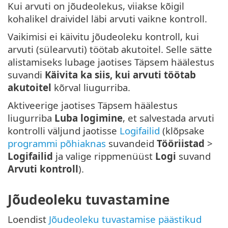
Kui arvuti on jõudeolekus, viiakse kõigil
kohalikel draividel läbi arvuti vaikne kontroll.
Vaikimisi ei käivitu jõudeoleku kontroll, kui
arvuti (sülearvuti) töötab akutoitel. Selle sätte
alistamiseks lubage jaotises Täpsem häälestus
suvandi
Käivita ka siis, kui arvuti töötab
akutoitel
kõrval liugurriba.
Aktiveerige jaotises Täpsem häälestus
liugurriba
Luba logimine
, et salvestada arvuti
kontrolli väljund jaotisse
Logifailid
(klõpsake
programmi põhiaknas
suvandeid
Tööriistad
>
Logifailid
ja valige rippmenüüst
Logi
suvand
Arvuti kontroll
).
Jõudeoleku tuvastamine
Loendist
Jõudeoleku tuvastamise päästikud