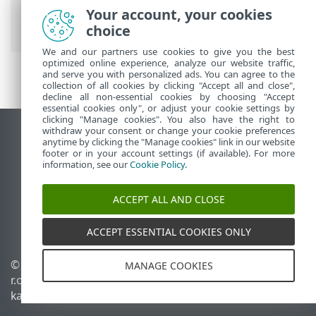
Antivirus
>
Täpsem häälestus
>
Kontrollid
Your account, your cookies
>
Seadme kontroll
> Jõudeoleku kontroll
choice
We and our partners use cookies to give you the best
optimized online experience, analyze our website traffic,
and serve you with personalized ads. You can agree to the
collection of all cookies by clicking "Accept all and close",
decline all non-essential cookies by choosing "Accept
essential cookies only", or adjust your cookie settings by
clicking "Manage cookies". You also have the right to
withdraw your consent or change your cookie preferences
Vaata tavaarvutile mõeldud veebilehte
anytime by clicking the "Manage cookies" link in our website
footer or in your account settings (if available). For more
End of Life
information, see our
Cookie Policy
.
ESET-i teabebaas
ESET-i foorum
ACCEPT ALL AND CLOSE
ESET Status Portal
Piirkondlik tugi
ACCEPT ESSENTIAL COOKIES ONLY
© 1992 - 2026 ESET, spol. s
Halda küpsiseid
MANAGE COOKIES
r.o. – kõik õigused on
Küpsisepoliitika
kaitstud.