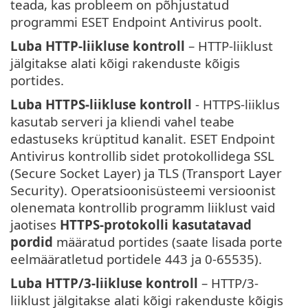
teada, kas probleem on põhjustatud
programmi ESET Endpoint Antivirus poolt.
Luba HTTP-liikluse kontroll
– HTTP-liiklust
jälgitakse alati kõigi rakenduste kõigis
portides.
Luba HTTPS-liikluse kontroll
- HTTPS-liiklus
kasutab serveri ja kliendi vahel teabe
edastuseks krüptitud kanalit. ESET Endpoint
Antivirus kontrollib sidet protokollidega SSL
(Secure Socket Layer) ja TLS (Transport Layer
Security). Operatsioonisüsteemi versioonist
olenemata kontrollib programm liiklust vaid
jaotises
HTTPS-protokolli kasutatavad
pordid
määratud portides (saate lisada porte
eelmääratletud portidele 443 ja 0-65535).
Luba HTTP/3-liikluse kontroll
– HTTP/3-
liiklust jälgitakse alati kõigi rakenduste kõigis