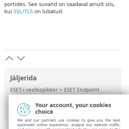
portides. See suvand on saadaval ainult siis,
kui
SSL/TLS
on lubatud.
Jäljerida
ESET-i veebispikker
>
ESET Endpoint
Antivirus
>
Täpsem häälestus
>
Kaitsed
>
Veebikasutuse kaitse
> HTTP(S) liikluse
Your account, your cookies
kontrollimine
choice
We and our partners use cookies to give you the best
optimized online experience, analyze our website traffic,